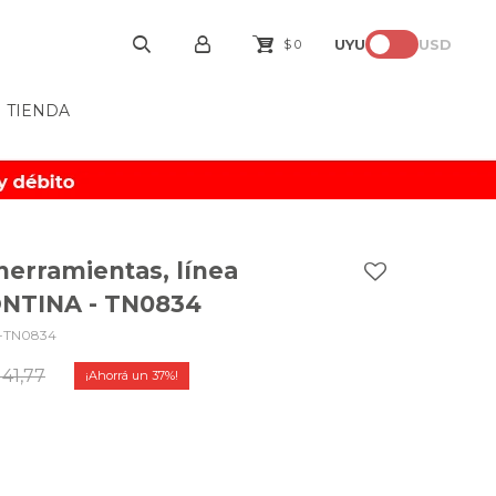
UYU
USD
$
0
TIENDA
herramientas, línea
NTINA - TN0834
-TN0834
41,77
37