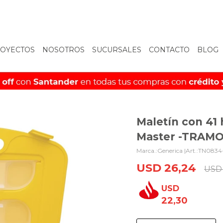
OYECTOS
NOSOTROS
SUCURSALES
CONTACTO
BLOG
Maletín con 41 
Master -TRAMO
Generica |
TN0834
USD
26,24
USD
USD
22,30