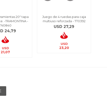
ramientas 20" tapa
Juego de 4 ruedas para caja
Caj
te. -TRAMONTINA -
multiuso reforzada - TT0392
con b
TN0840
USD
27,29
SD
24,79
USD
23,20
USD
21,07
E