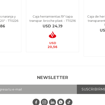
s naranja y
Caja herramientas 19" tapa
Caja de her
20" - TT0226
transpar. broche plast. - TT0216
transparen
,86
USD
24,19
U
USD
20,56
NEWSLETTER
SUSCRIBIRM



