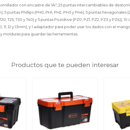
rnillador con encastre de 1/4", 25 puntas intercambiables de destorni
m), 5 puntas Phillips (PH0, PH1, PH2, PH3 y PH4), 5 puntas hexagonales (2,
 T20, T25, T30 y T40) y 5 puntas Pozidrive (PZ0, PZ1, PZ2, PZ3 y PZ4)), 
, 9, 10, 11, 12 y 13mm), y 1 adaptador para poder usar los dados con el mang
 y molduras para guardar las herramientas.
Productos que te pueden interesar