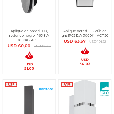
Aplique de pared LED,
Aplique pared LED cúbico
redondo negro IP65 8W
gris IP65 12W 3000K - AO1150
3000K - AO1115
USD
63,57
USD
101,22
USD
60,00
USD
80,81
USD
54,03
USD
51,00