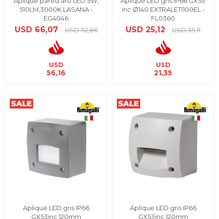
Aplique pared aro LED 5W,
Aplique LED gris IP66 GX53
510LM,3000K LASANA -
inc Ø140 EXTRALETI100EL -
EG4046
FL0360
USD
66,07
USD
25,12
USD
112,86
USD
35,11
USD
USD
56,16
21,35
Aplique LED gris IP66
Aplique LED gris IP66
GX53inc 120mm
GX53inc 120mm