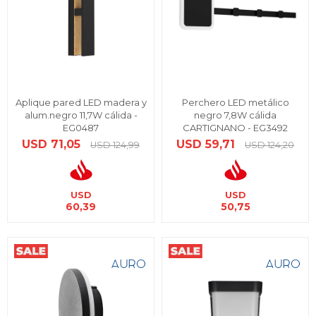
Aplique pared LED madera y
Perchero LED metálico
alum.negro 11,7W cálida -
negro 7,8W cálida
EG0487
CARTIGNANO - EG3492
USD
71,05
USD
59,71
USD
124,99
USD
124,20
USD
USD
60,39
50,75