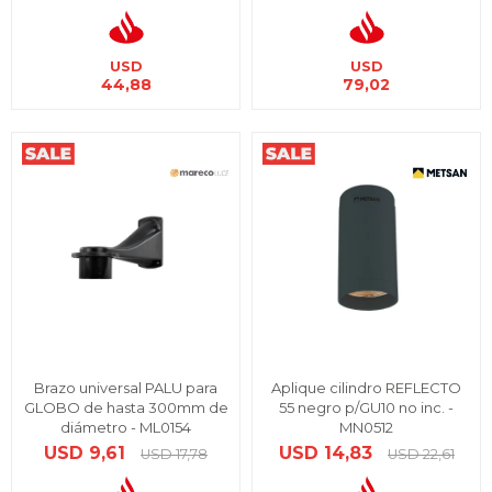
USD
USD
44,88
79,02
Brazo universal PALU para
Aplique cilindro REFLECTO
GLOBO de hasta 300mm de
55 negro p/GU10 no inc. -
diámetro - ML0154
MN0512
USD
9,61
USD
14,83
USD
17,78
USD
22,61