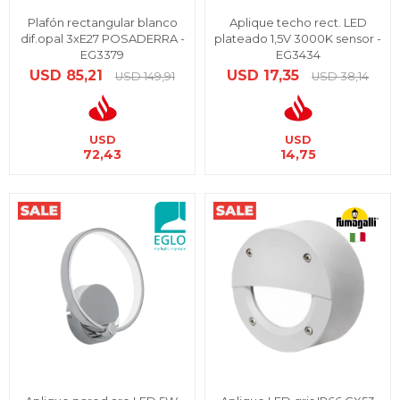
Plafón rectangular blanco
Aplique techo rect. LED
dif.opal 3xE27 POSADERRA -
plateado 1,5V 3000K sensor -
EG3379
EG3434
USD
85,21
USD
17,35
USD
149,91
USD
38,14
USD
USD
72,43
14,75