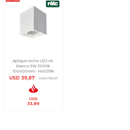
Aplique techo LED int.
blanco 9W 3000K
100x100mm - NV0398
USD
39,87
USD
78,01
USD
33,89