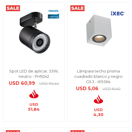
Spot LED de aplicar, 33W,
Lámpara techo prisma
neutro - PH9242
cuadrado blanco y negro
G5.3 - IX9364
USD
60,99
USD
114,44
USD
5,06
USD
8,40
USD
51,84
USD
4,30