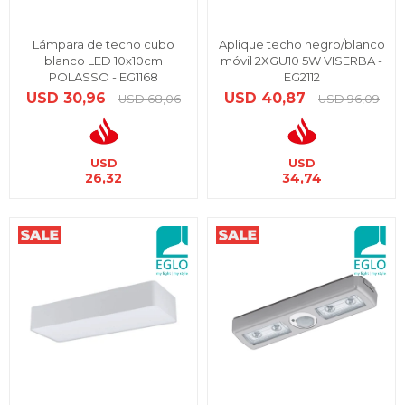
Lámpara de techo cubo
Aplique techo negro/blanco
blanco LED 10x10cm
móvil 2XGU10 5W VISERBA -
POLASSO - EG1168
EG2112
USD
30,96
USD
40,87
USD
68,06
USD
96,09
USD
USD
26,32
34,74