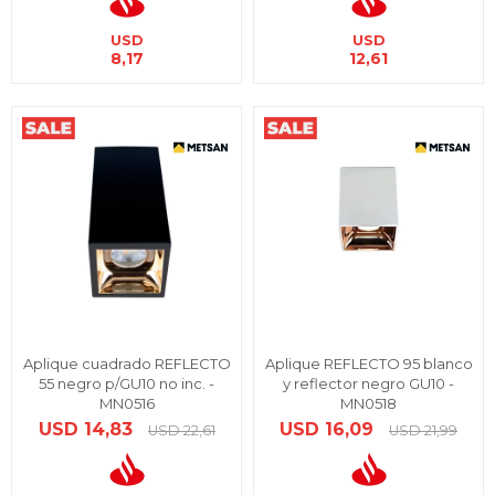
USD
USD
8,17
12,61
Aplique cuadrado REFLECTO
Aplique REFLECTO 95 blanco
55 negro p/GU10 no inc. -
y reflector negro GU10 -
MN0516
MN0518
USD
14,83
USD
16,09
USD
22,61
USD
21,99