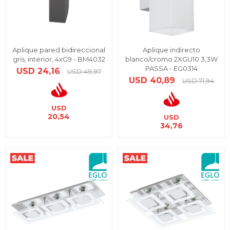
Aplique pared bidireccional
Aplique indirecto
gris, interior, 4xG9 - BM4032
blanco/cromo 2XGU10 3,3W
PASSA - EG0314
USD
24,16
USD
49,97
USD
40,89
USD
71,94
USD
20,54
USD
34,76