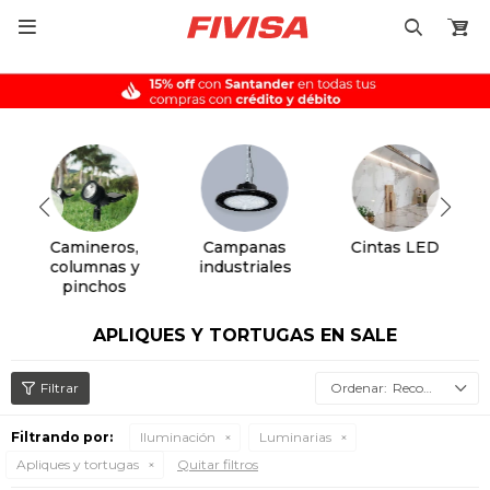

Camineros,
Campanas
Cintas LED
columnas y
industriales
pinchos
APLIQUES Y TORTUGAS EN SALE
Recomendados
Filtrando por:
Iluminación
Luminarias
Apliques y tortugas
Quitar filtros