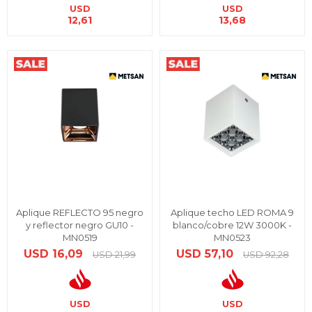
USD
USD
12,61
13,68
Aplique REFLECTO 95 negro
Aplique techo LED ROMA 9
y reflector negro GU10 -
blanco/cobre 12W 3000K -
MN0519
MN0523
USD
16,09
USD
57,10
USD
21,99
USD
92,28
USD
USD