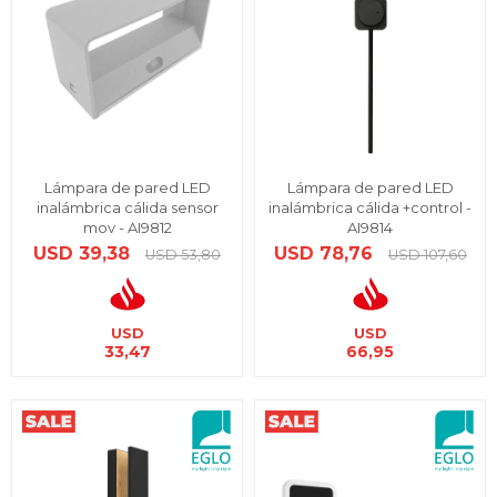
Lámpara de pared LED
Lámpara de pared LED
inalámbrica cálida sensor
inalámbrica cálida +control -
mov - AI9812
AI9814
USD
39,38
USD
78,76
USD
53,80
USD
107,60
USD
USD
33,47
66,95