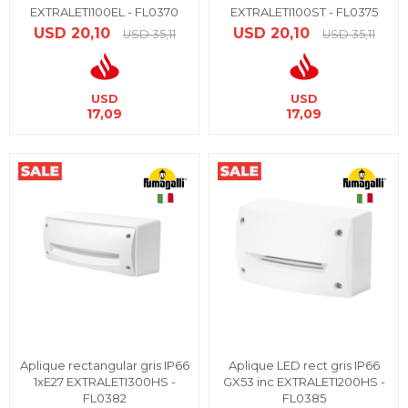
EXTRALETI100EL - FL0370
EXTRALETI100ST - FL0375
USD
20,10
USD
20,10
USD
35,11
USD
35,11
USD
USD
17,09
17,09
Aplique rectangular gris IP66
Aplique LED rect gris IP66
1xE27 EXTRALETI300HS -
GX53 inc EXTRALETI200HS -
FL0382
FL0385