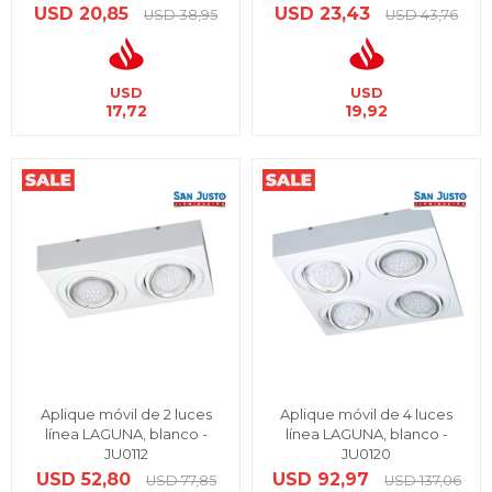
USD
20,85
USD
23,43
USD
38,95
USD
43,76
USD
USD
17,72
19,92
Aplique móvil de 2 luces
Aplique móvil de 4 luces
línea LAGUNA, blanco -
línea LAGUNA, blanco -
JU0112
JU0120
USD
52,80
USD
92,97
USD
77,85
USD
137,06