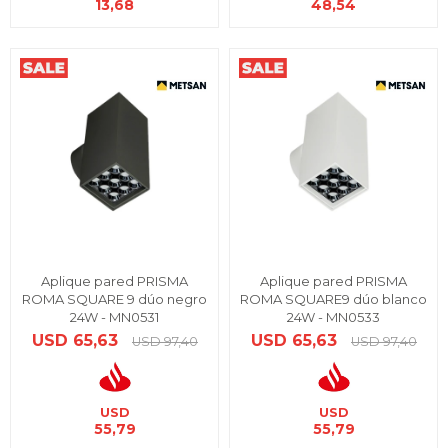
13,68
48,54
Aplique pared PRISMA
Aplique pared PRISMA
ROMA SQUARE 9 dúo negro
ROMA SQUARE9 dúo blanco
24W - MN0531
24W - MN0533
USD
65,63
USD
65,63
USD
97,40
USD
97,40
USD
USD
55,79
55,79