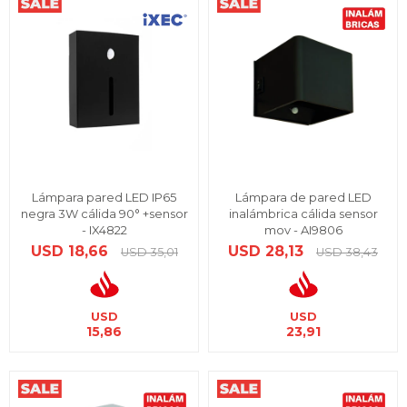
Lámpara pared LED IP65
Lámpara de pared LED
negra 3W cálida 90° +sensor
inalámbrica cálida sensor
- IX4822
mov - AI9806
USD
18,66
USD
28,13
USD
35,01
USD
38,43
USD
USD
15,86
23,91