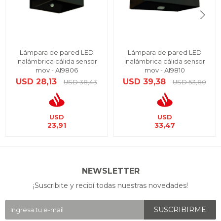
Lámpara de pared LED
Lámpara de pared LED
inalámbrica cálida sensor
inalámbrica cálida sensor
mov - AI9806
mov - AI9810
USD
28,13
USD
39,38
USD
38,43
USD
53,80
USD
USD
23,91
33,47
NEWSLETTER
¡Suscribite y recibí todas nuestras novedades!
SUSCRIBIRME