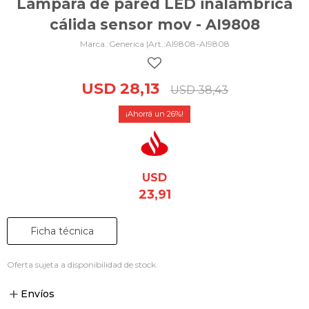
Lámpara de pared LED inalámbrica
cálida sensor mov - AI9808
Generica |
AI9808-AI9808
USD
28,13
USD
38,43
26
USD
23,91
Ficha técnica
Oferta sujeta a disponibilidad de stock.
Envíos