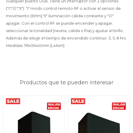
cualquier puerto USB. Tiene un interruptor con 3 opciones
("I","O","II"): "I" modo control remoto RF o activar el sensor de
movimiento (6±1m),"II" iluminación cálida constante y "O"
apagar. Con el control RF se puede encender y apagar;
seleccionar la tonalidad (neutra, cálida o fría) y ajustar el brillo.
Además de elegir el tiempo de encendido continuo: 3, 5, 8 hrs.
Medidas: 99x51x40mm (LxAxH).
Productos que te pueden interesar