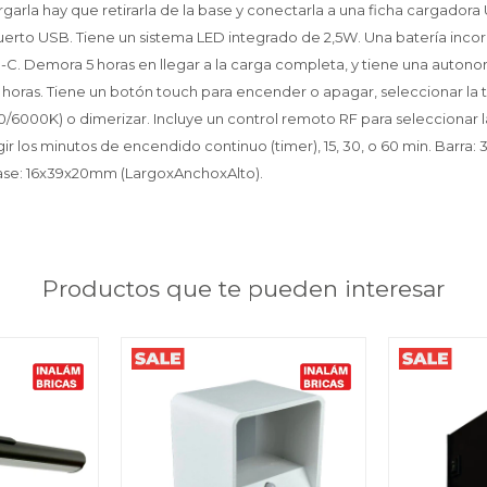
rgarla hay que retirarla de la base y conectarla a una ficha cargador
uerto USB. Tiene un sistema LED integrado de 2,5W. Una batería inc
-C. Demora 5 horas en llegar a la carga completa, y tiene una auton
ras. Tiene un botón touch para encender o apagar, seleccionar la t
00/6000K) o dimerizar. Incluye un control remoto RF para seleccionar l
elegir los minutos de encendido continuo (timer), 15, 30, o 60 min. Bar
ase: 16x39x20mm (LargoxAnchoxAlto).
Productos que te pueden interesar