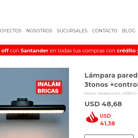
OYECTOS
NOSOTROS
SUCURSALES
CONTACTO
BLOG
Lámpara pared
3tonos +control
Generica |
AI9800
USD
48,68
USD
41,38