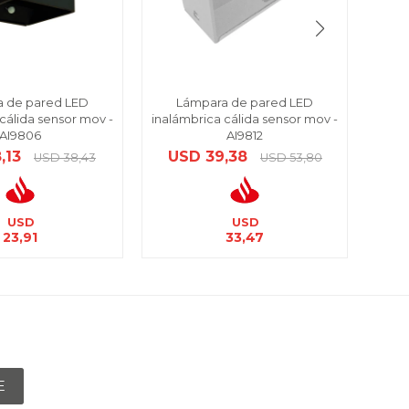
 de pared LED
Lámpara de pared LED
L
cálida sensor mov -
inalámbrica cálida sensor mov -
inalá
AI9806
AI9812
,13
USD
39,38
U
USD
38,43
USD
53,80
USD
USD
23,91
33,47
E