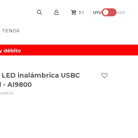
UYU
USD
$
0
TIENDA
 LED inalámbrica USBC
 - AI9800
-AI9800