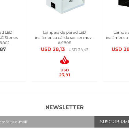
ed LED
Lámpara de pared LED
Lámpara
BC 3tonos
inalámbrica cálida sensor mov -
inalámbrica 
AI9802
AI9808
,87
USD
28,13
USD
28
USD
38,43
USD
9
23,91
NEWSLETTER
SUSCRIBIRM