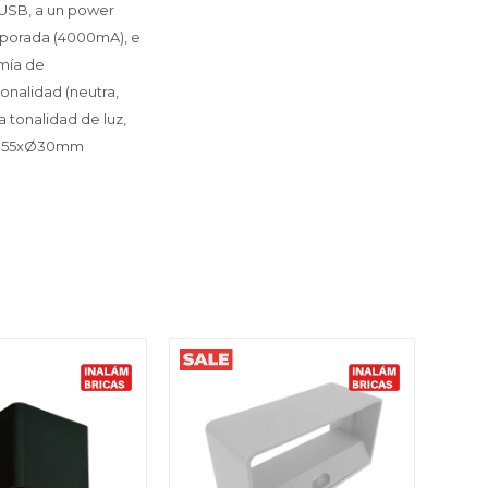
a USB, a un power
orporada (4000mA), e
omía de
onalidad (neutra,
a tonalidad de luz,
ra: 355xØ30mm