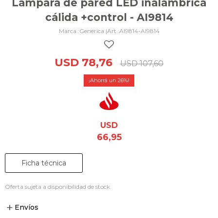
Lámpara de pared LED inalámbrica
cálida +control - AI9814
Generica |
AI9814-AI9814
USD
78,76
USD
107,60
26
USD
66,95
Ficha técnica
Oferta sujeta a disponibilidad de stock.
Envíos