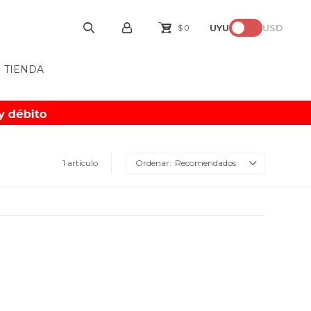
UYU
USD
$
0
TIENDA
1 artículo
Recomendados