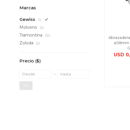
Marcas
Gewiss
(1)
Molveno
(2)
Tramontina
(12)
Abrazadera
ø38mm d
Zoloda
(2)
G
USD
0
Precio
($)
OK