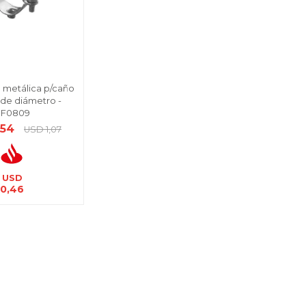
 metálica p/caño
e diámetro -
F0809
,54
USD
1,07
USD
0,46