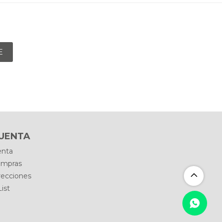
E
CUENTA
enta
ompras
recciones
ist