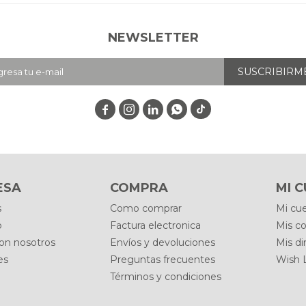
NEWSLETTER
SUSCRIBIRM




ESA
COMPRA
MI 
s
Como comprar
Mi cu
o
Factura electronica
Mis c
con nosotros
Envíos y devoluciones
Mis di
es
Preguntas frecuentes
Wish L
Términos y condiciones