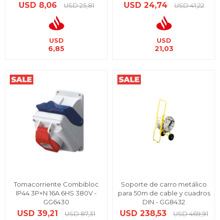
USD
8,06
USD
24,74
USD
25,81
USD
41,22
USD
USD
6,85
21,03
Tomacorriente Combibloc
Soporte de carro metálico
IP44 3P+N 16A 6HS 380V -
para 50m de cable y cuadros
GG6430
DIN - GG8432
USD
39,21
USD
238,53
USD
87,31
USD
469,91