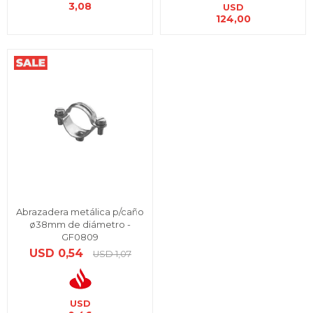
3,08
USD
124,00
Abrazadera metálica p/caño
ø38mm de diámetro -
GF0809
USD
0,54
USD
1,07
USD