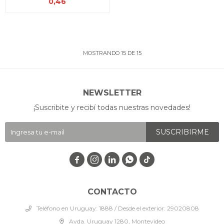
0,46
MOSTRANDO
15
DE
15
NEWSLETTER
¡Suscribite y recibí todas nuestras novedades!
SUSCRIBIRME




CONTACTO
Teléfono en Uruguay: 1888 / Desde el exterior: 29020808
Avda. Uruguay 1280, Montevideo