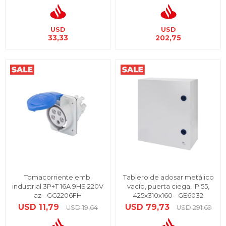
USD
USD
33,33
202,75
Tomacorriente emb.
Tablero de adosar metálico
industrial 3P+T 16A 9HS 220V
vacío, puerta ciega, IP 55,
az - GG2206FH
425x310x160 - GE6032
USD
11,79
USD
79,73
USD
19,64
USD
291,69