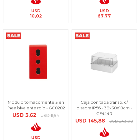
USD
USD
10,02
67,77
Módulo tomacorriente 3 en
Caja con tapa transp. c/
línea bivalente rojo - GC0202
bisagra IP56 - 38x30x18cm -
GE4440
USD
3,62
USD
11,94
USD
145,88
USD
243,08
USD