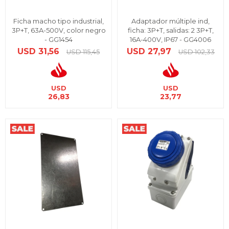
Ficha macho tipo industrial,
Adaptador múltiple ind,
3P+T, 63A-500V, color negro
ficha: 3P+T, salidas: 2 3P+T,
- GG1454
16A-400V, IP67 - GG4006
USD
31,56
USD
27,97
USD
115,45
USD
102,33
USD
USD
26,83
23,77