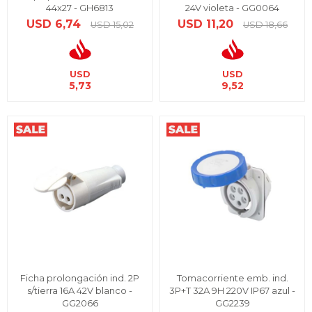
44x27 - GH6813
24V violeta - GG0064
USD
6,74
USD
11,20
USD
15,02
USD
18,66
USD
USD
5,73
9,52
Ficha prolongación ind. 2P
Tomacorriente emb. ind.
s/tierra 16A 42V blanco -
3P+T 32A 9H 220V IP67 azul -
GG2066
GG2239