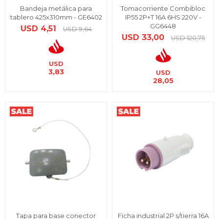
Bandeja metálica para
Tomacorriente Combibloc
tablero 425x310mm - GE6402
IP55 2P+T 16A 6HS 220V -
GG6448
USD
4,51
USD
9,64
USD
33,00
USD
120,75
USD
3,83
USD
28,05
Tapa para base conector
Ficha industrial 2P s/tierra 16A