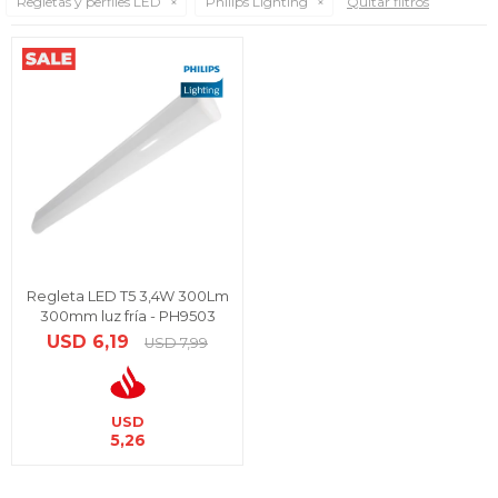
Regletas y perfiles LED
Philips Lighting
Quitar filtros
Regleta LED T5 3,4W 300Lm
300mm luz fría - PH9503
USD
6,19
USD
7,99
USD
5,26