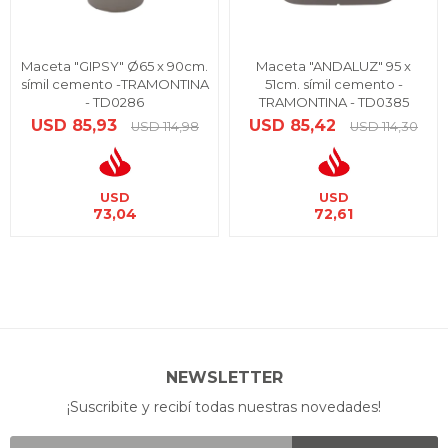
Maceta "GIPSY" Ø65 x 90cm.
Maceta "ANDALUZ" 95 x
símil cemento -TRAMONTINA
51cm. símil cemento -
- TD0286
TRAMONTINA - TD0385
USD
85,93
USD
85,42
USD
114,98
USD
114,30
USD
USD
73,04
72,61
NEWSLETTER
¡Suscribite y recibí todas nuestras novedades!