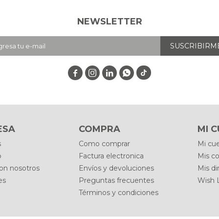
NEWSLETTER
SUSCRIBIRM




ESA
COMPRA
MI 
s
Como comprar
Mi cu
o
Factura electronica
Mis c
con nosotros
Envíos y devoluciones
Mis di
es
Preguntas frecuentes
Wish L
Términos y condiciones