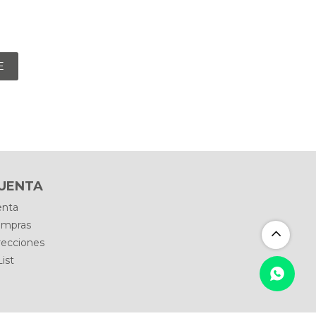
E
CUENTA
enta
ompras
recciones
ist