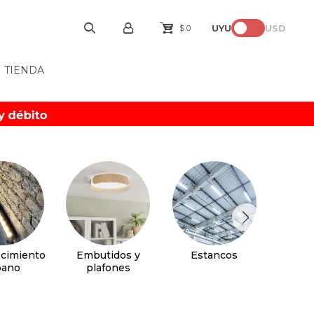
UYU
USD
$
0
TIENDA
cimiento
Embutidos y
Estancos
Faroles
bano
plafones