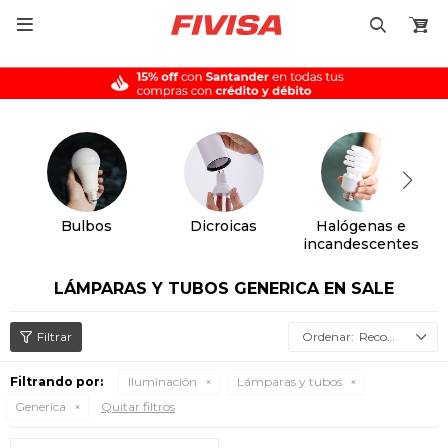

Bulbos
Dicroicas
Halógenas e
incandescentes
LÁMPARAS Y TUBOS GENERICA EN SALE
Recomendados
Filtrando por:
Iluminación
Lámparas y tubos
Generica
Quitar filtros