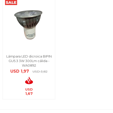
Lámpara LED dicroica BIPIN
GU5.3 3W 300Lm cálida -
WA0892
USD
1,97
USD
3,82
USD
1,67