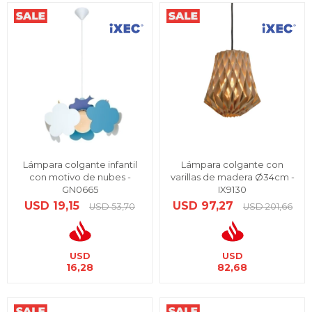
Lámpara colgante infantil
Lámpara colgante con
con motivo de nubes -
varillas de madera Ø34cm -
GN0665
IX9130
USD
19,15
USD
97,27
USD
53,70
USD
201,66
USD
USD
16,28
82,68