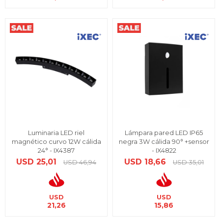
Luminaria LED riel
Lámpara pared LED IP65
magnético curvo 12W cálida
negra 3W cálida 90° +sensor
24° - IX4387
- IX4822
USD
25,01
USD
18,66
USD
46,94
USD
35,01
USD
USD
21,26
15,86