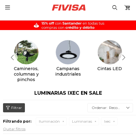

Camineros,
Campanas
Cintas LED
columnas y
industriales
pinchos
LUMINARIAS IXEC EN SALE
Recomendados
Filtrando por:
Iluminación
Luminarias
Ixec
Quitar filtros