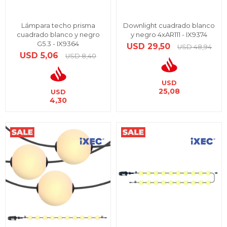
Lámpara techo prisma
Downlight cuadrado blanco
cuadrado blanco y negro
y negro 4xAR111 - IX9374
G5.3 - IX9364
USD
29,50
USD
48,94
USD
5,06
USD
8,40
USD
25,08
USD
4,30