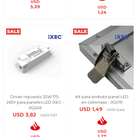
USD
5,39
USD
1,24
Driver repuesto 32W 175-
Kit para embutir panel LED
265V para paneles LED IXEC -
en cielorraso - IX2019
IX2249
USD
1,49
USD
3,44
USD
3,82
USD
7,27
USD
1,27
USD