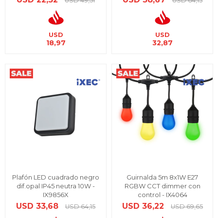
USD
49,51
USD
64,15
USD
USD
18,97
32,87
Plafón LED cuadrado negro
Guirnalda 5m 8x1W E27
dif.opal IP45 neutra 10W -
RGBW CCT dimmer con
IX9856X
control - IX4064
USD
33,68
USD
36,22
USD
64,15
USD
69,65