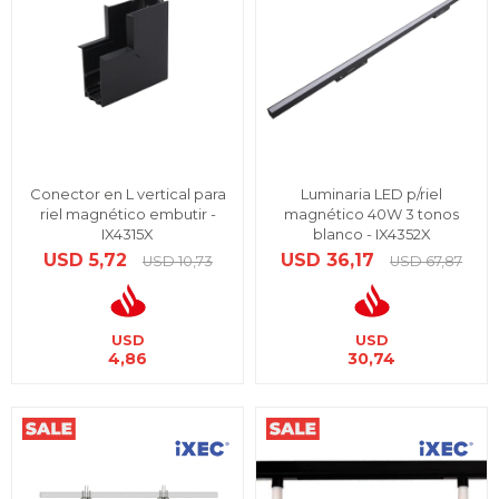
Conector en L vertical para
Luminaria LED p/riel
riel magnético embutir -
magnético 40W 3 tonos
IX4315X
blanco - IX4352X
USD
5,72
USD
36,17
USD
10,73
USD
67,87
USD
USD
4,86
30,74