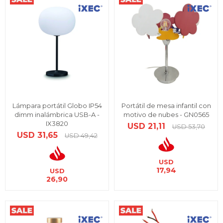
Lámpara portátil Globo IP54
Portátil de mesa infantil con
dimm inalámbrica USB-A -
motivo de nubes - GN0565
IX3820
USD
21,11
USD
53,70
USD
31,65
USD
49,42
USD
17,94
USD
26,90