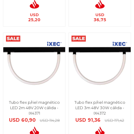
USD
USD
25,20
36,75
Tubo flex p/riel magnético
Tubo flex p/riel magnético
LED 2m 48V 20W cálida -
LED 3m 48V 30W cálida -
IX4371
IX4372
USD
60,90
USD
91,36
USD
114,28
USD
171,42