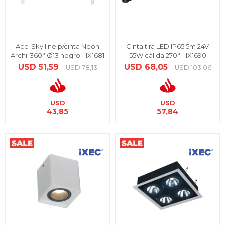
Acc. Sky line p/cinta Neón
Cinta tira LED IP65 5m 24V
Archi-360° Ø13 negro - IX1681
55W cálida 270° - IX1690
USD
51,59
USD
68,05
USD
78,13
USD
103,06
USD
USD
43,85
57,84