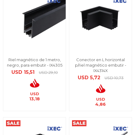
Riel magnético de 1 metro,
Conector en L horizontal
negro, para embutir - IX4305
p/riel magnético embutir -
IX4314X
USD
15,51
USD
29,10
USD
5,72
USD
10,73
USD
13,18
USD
4,86