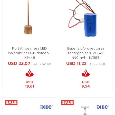
Portátil de mesa LED
Batería p/proyectores
inalámbrica USB dorado -
recargables 10W 7,4V
IX9448
440mAh - IX1583
USD
23,07
USD
11,22
USD
42,68
USD
23,11
USD
USD
19,61
9,54