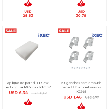
USD
USD
28,63
30,79
Aplique de pared LED 15W
Kit ganchos para embutir
rectangular IP65 fría - IX1730Y
panel LED en cielorraso -
IX2248
USD
6,34
USD
10,62
USD
1,46
USD
2,77