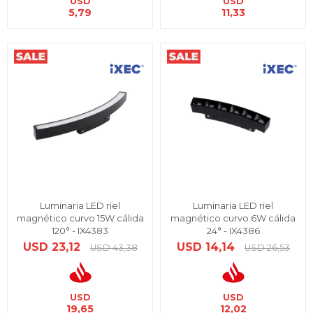
USD
USD
5,79
11,33
Luminaria LED riel
Luminaria LED riel
magnético curvo 15W cálida
magnético curvo 6W cálida
120° - IX4383
24° - IX4386
USD
23,12
USD
14,14
USD
43,38
USD
26,53
USD
USD
19,65
12,02