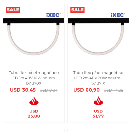
Tubo flex p/riel magnético
Tubo flex p/riel magnético
LED 1m 48V 10W neutra -
LED 2m 48V 20W neutra -
IX4370X
IX4371X
USD
30,45
USD
60,90
USD
57,14
USD
114,28
USD
USD
25,88
51,77