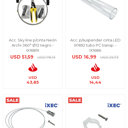
Acc. Sky line p/cinta Neón
Acc. p/suspender cinta LED
Archi-360° Ø13 negro -
IX1692 tubo PC transp. -
IX1681X
IX1686
USD
51,59
USD
16,99
USD
78,13
USD
25,73
USD
USD
43,85
14,44