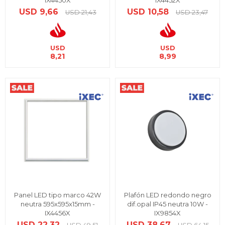
IX4450X
IX4452X
USD
9,66
USD
10,58
USD
21,43
USD
23,47
USD
USD
8,21
8,99
Panel LED tipo marco 42W
Plafón LED redondo negro
neutra 595x595x15mm -
dif.opal IP45 neutra 10W -
IX4456X
IX9854X
USD
22,32
USD
38,67