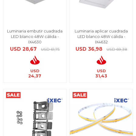
Luminaria embutir cuadrada
Luminaria aplicar cuadrada
LED blanco 48W cálida -
LED blanco 48W cálida -
IX4630
IX4632
USD
28,67
USD
36,98
USD
61,75
USD
69,38
USD
USD
24,37
31,43