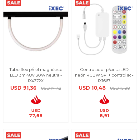
Tubo flex p/riel magnético
Controlador p/cinta LED
LED 3m 48V 30W neutra -
neón RGBW SPI + control IR -
IX4372X
IX1667
USD
91,36
USD
10,48
USD
171,42
USD
15,88
USD
USD
77,66
8,91