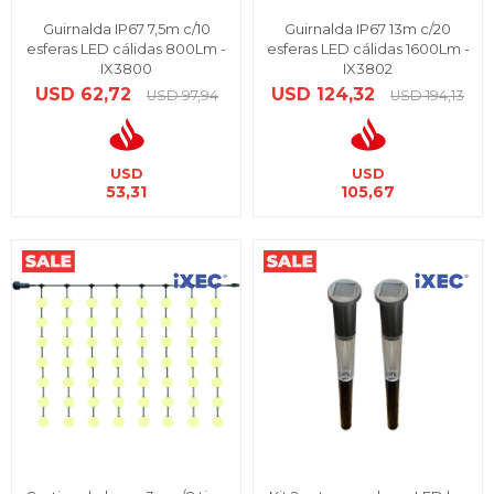
Guirnalda IP67 7,5m c/10
Guirnalda IP67 13m c/20
esferas LED cálidas 800Lm -
esferas LED cálidas 1600Lm -
IX3800
IX3802
USD
62,72
USD
124,32
USD
97,94
USD
194,13
USD
USD
53,31
105,67