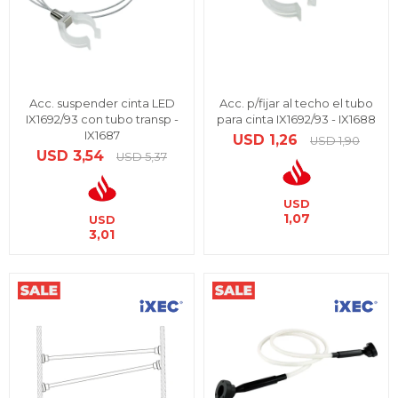
Acc. suspender cinta LED
Acc. p/fijar al techo el tubo
IX1692/93 con tubo transp -
para cinta IX1692/93 - IX1688
IX1687
USD
1,26
USD
1,90
USD
3,54
USD
5,37
USD
1,07
USD
3,01