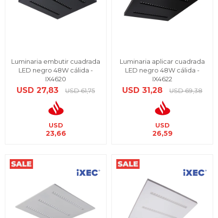
Luminaria embutir cuadrada
Luminaria aplicar cuadrada
LED negro 48W cálida -
LED negro 48W cálida -
IX4620
IX4622
USD
27,83
USD
31,28
USD
61,75
USD
69,38
USD
USD
23,66
26,59