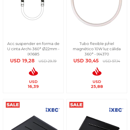
Acc.suspender en forma de
Tubo flexible p/riel
U cinta Archi-360° Ø22mm -
magnético 10W luz cálida
IX1685
360° - IX4370
USD
19,28
USD
30,45
USD
29,19
USD
57,14
USD
USD
16,39
25,88