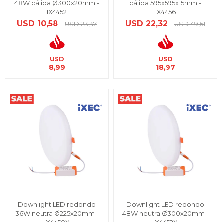
48W cálida Ø300x20mm -
cálida 595x595x15mm -
IX4452
IX4456
USD
10,58
USD
22,32
USD
23,47
USD
49,51
USD
USD
8,99
18,97
Downlight LED redondo
Downlight LED redondo
36W neutra Ø225x20mm -
48W neutra Ø300x20mm -