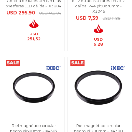
Cortina de luces 3m c/8 tiras
Kit 2 estacas solares LED luz
x7esferas LED cálida - IX3804
cálida IP44 Ø50x70mm -
IX3046
USD
295,90
USD
462,04
USD
7,39
USD
11,88
USD
251,52
USD
6,28
Riel magnético circular
Riel magnético circular
negro Ø600mm - IX4307
negro Ø1200mm - IX4308