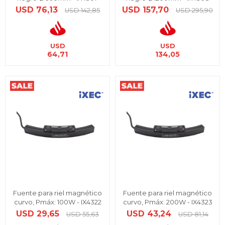
USD
76,13
USD
157,70
USD
142,85
USD
295,90
USD
USD
64,71
134,05
Fuente para riel magnético
Fuente para riel magnético
curvo, Pmáx: 100W - IX4322
curvo, Pmáx: 200W - IX4323
USD
29,65
USD
43,24
USD
55,63
USD
81,14