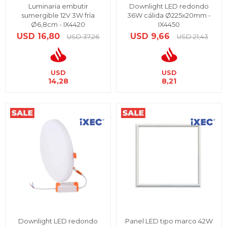
Luminaria embutir
Downlight LED redondo
sumergible 12V 3W fría
36W cálida Ø225x20mm -
Ø6,8cm - IX4420
IX4450
USD
16,80
USD
9,66
USD
37,26
USD
21,43
USD
USD
14,28
8,21
Downlight LED redondo
Panel LED tipo marco 42W