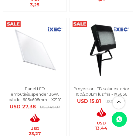
3,25
Panel LED
Proyector LED solar exterior
embutir/suspender 36W,
100/200Lm luz fría - IX3056
cálido, 605x605mm - IX2101
USD
15,81
USD
26,48
USD
27,38
USD
45,87
USD
13,44
USD
23,27