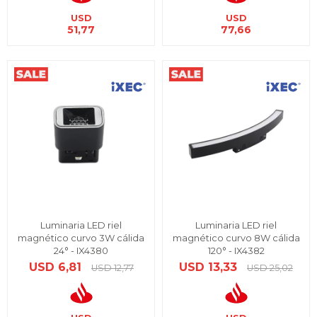
USD
USD
51,77
77,66
Luminaria LED riel
Luminaria LED riel
magnético curvo 3W cálida
magnético curvo 8W cálida
24° - IX4380
120° - IX4382
USD
6,81
USD
13,33
USD
12,77
USD
25,02