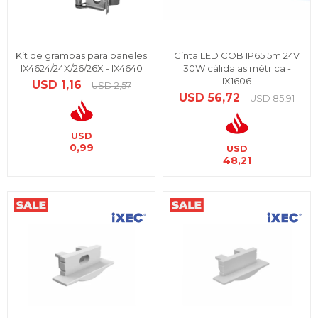
Kit de grampas para paneles
Cinta LED COB IP65 5m 24V
IX4624/24X/26/26X - IX4640
30W cálida asimétrica -
IX1606
USD
1,16
USD
2,57
USD
56,72
USD
85,91
USD
0,99
USD
48,21