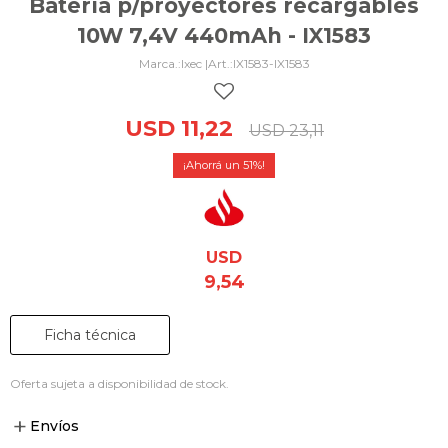
Batería p/proyectores recargables
10W 7,4V 440mAh - IX1583
Ixec |
IX1583-IX1583
USD
11,22
USD
23,11
51
USD
9,54
Ficha técnica
Oferta sujeta a disponibilidad de stock.
Envíos