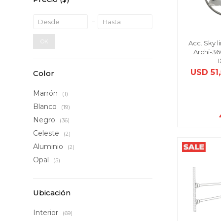
OK
Acc. Sky l
Archi-36
USD
51
Color
Marrón
(1)
Blanco
(19)
Negro
(36)
Celeste
(2)
Aluminio
(2)
Opal
(5)
Ubicación
Interior
(69)