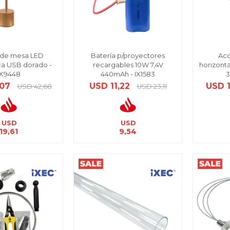
l de mesa LED
Batería p/proyectores
Acc
ca USB dorado -
recargables 10W 7,4V
horizonta
IX9448
440mAh - IX1583
3
,07
USD
11,22
USD
USD
42,68
USD
23,11
USD
USD
19,61
9,54