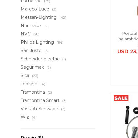
Lumenac
(25)
Mareco-Luce
(2)
Metsan-Lighting
(42)
Normalux
(2)
Portáti
NVC
(28)
inalámbri
Philips Lighting
(84)
San Justo
USD
23
(5)
Schneider Electric
(1)
Segurimax
(2)
Sica
(23)
Topking
(4)
Tramontina
(2)
Tramontina Smart
(3)
Vossloh-Schwabe
(3)
Wiz
(4)
Precio
($)