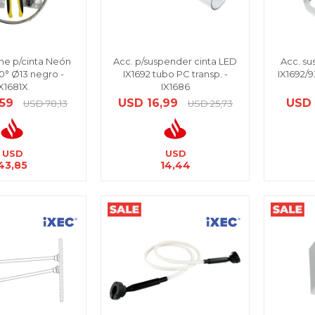
ine p/cinta Neón
Acc. p/suspender cinta LED
Acc. su
0° Ø13 negro -
IX1692 tubo PC transp. -
IX1692/9
IX1681X
IX1686
,59
USD
16,99
USD
USD
78,13
USD
25,73
USD
USD
43,85
14,44