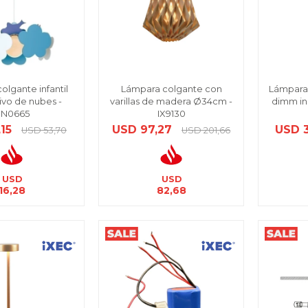
olgante infantil
Lámpara colgante con
Lámpara 
vo de nubes -
varillas de madera Ø34cm -
dimm in
N0665
IX9130
,15
USD
97,27
USD
USD
53,70
USD
201,66
USD
USD
16,28
82,68