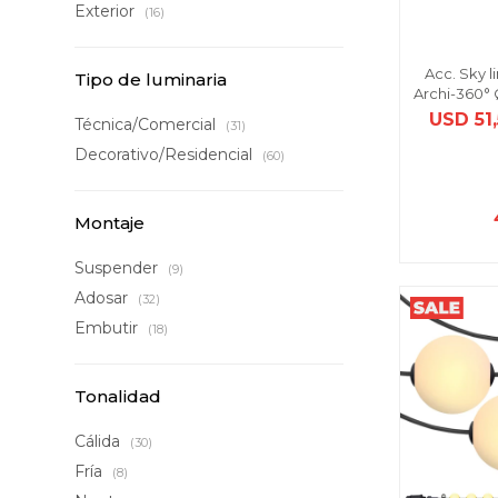
Exterior
(16)
Acc. Sky l
Tipo de luminaria
Archi-360° 
USD
51
Técnica/Comercial
(31)
Decorativo/Residencial
(60)
Montaje
Suspender
(9)
Adosar
(32)
Embutir
(18)
Tonalidad
Cálida
(30)
Fría
(8)