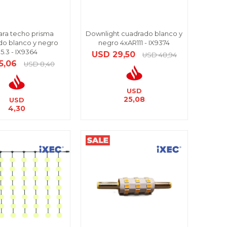
ra techo prisma
Downlight cuadrado blanco y
do blanco y negro
negro 4xAR111 - IX9374
5.3 - IX9364
USD
29,50
USD
48,94
5,06
USD
8,40
USD
25,08
USD
4,30