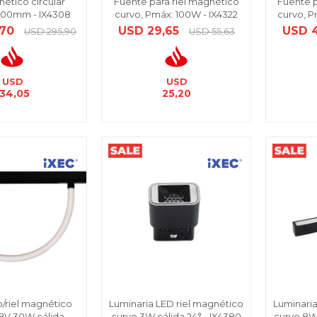
nético circular
Fuente para riel magnético
Fuente p
200mm - IX4308
curvo, Pmáx: 100W - IX4322
curvo, P
,70
USD
29,65
USD
USD
295,90
USD
55,63
USD
USD
134,05
25,20
p/riel magnético
Luminaria LED riel magnético
Luminaria
V 30W cálida -
curvo 3W cálida 24° - IX4380
curvo 8W 