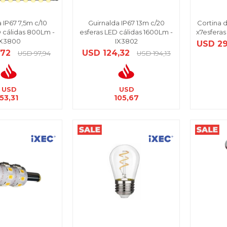
 IP67 7,5m c/10
Guirnalda IP67 13m c/20
Cortina d
D cálidas 800Lm -
esferas LED cálidas 1600Lm -
x7esferas
IX3800
IX3802
USD
29
,72
USD
124,32
USD
97,94
USD
194,13
USD
USD
53,31
105,67