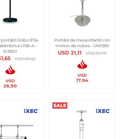
portátil Globo IP54
Portátil de mesa infantil con
alámbrica USB-A -
motivo de nubes - GN0565
IX3820
USD
21,11
USD
53,70
31,65
USD
49,42
USD
17,94
USD
26,90