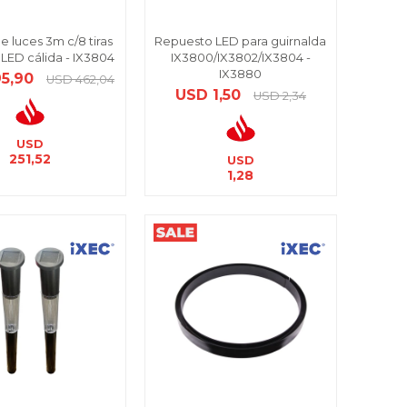
e luces 3m c/8 tiras
Repuesto LED para guirnalda
 LED cálida - IX3804
IX3800/IX3802/IX3804 -
IX3880
5,90
USD
462,04
USD
1,50
USD
2,34
USD
251,52
USD
1,28