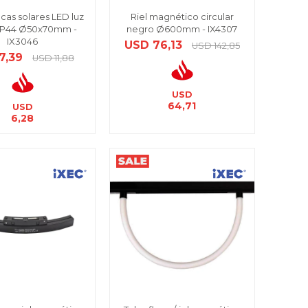
acas solares LED luz
Riel magnético circular
 IP44 Ø50x70mm -
negro Ø600mm - IX4307
IX3046
USD
76,13
USD
142,85
7,39
USD
11,88
USD
64,71
USD
6,28