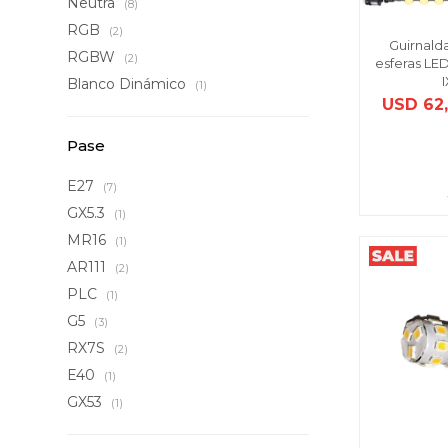
Neutra
(8)
RGB
(2)
Guirnalda
RGBW
(2)
esferas LE
Blanco Dinámico
(1)
USD
62
Pase
E27
(7)
GX5.3
(1)
MR16
(1)
AR111
(2)
PLC
(1)
G5
(3)
RX7S
(2)
E40
(1)
GX53
(1)