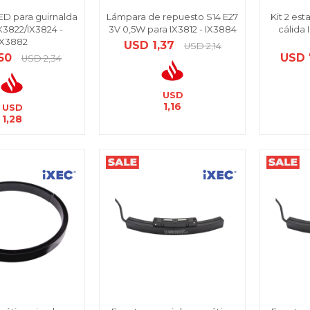
D para guirnalda
Lámpara de repuesto S14 E27
Kit 2 est
X3822/IX3824 -
3V 0,5W para IX3812 - IX3884
cálida
IX3882
USD
1,37
USD
2,14
,50
USD
USD
2,34
USD
1,16
USD
1,28