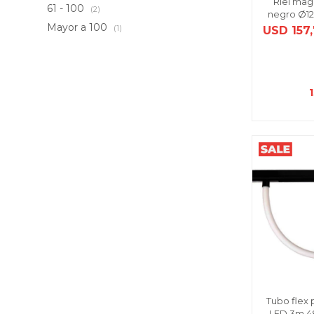
Riel mag
61 - 100
(2)
negro Ø1
Mayor a 100
(1)
USD
157
Tubo flex 
LED 3m 48