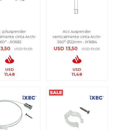
. p/suspender
Acc.suspender
lmente cinta Archi-
verticalmente cinta Archi-
60° - IX1682
360° Ø22mm - IX1684
13,50
USD
13,50
USD
19,85
USD
19,85
USD
USD
11,48
11,48