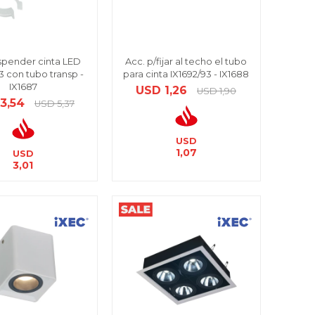
spender cinta LED
Acc. p/fijar al techo el tubo
3 con tubo transp -
para cinta IX1692/93 - IX1688
IX1687
USD
1,26
USD
1,90
3,54
USD
5,37
USD
1,07
USD
3,01