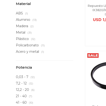
Material
Repuesto LE
IX3820/I
ABS
(1)
USD
1
Aluminio
(13)
Madera
(2)
Metal
(31)
Plástico
(12)
Policarbonato
(11)
Acero y metal
(1)
Potencia
0,03 - 7
(12)
7,2 - 12
(12)
12,2 - 20
(6)
21 - 40
(7)
41 - 60
(10)