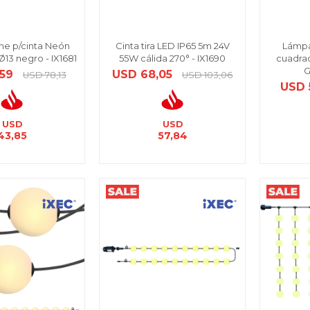
ine p/cinta Neón
Cinta tira LED IP65 5m 24V
Lámpa
Ø13 negro - IX1681
55W cálida 270° - IX1690
cuadra
G
,59
USD
68,05
USD
78,13
USD
103,06
USD
USD
USD
43,85
57,84