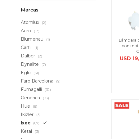
Marcas
Atomlux
(2)
Auro
(13)
Blumenau
(1)
Lámpara c
con moti
Carfil
(1)
G
Dalber
(2)
USD
19
Dynalite
(7)
Eglo
(31)
Faro Barcelona
(9)
Fumagalli
(32)
Generica
(33)
Hue
(8)
Ikizler
(3)
Ixec
(87)
Ketai
(3)