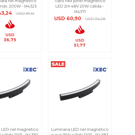
ara riel magnético
Tubo flex p/riel magnético
máx: 200W - IX4323
LED 2m 48V 20W cálida -
IX4371
43,24
USD
81,14
USD
60,90
USD
114,28
USD
36,75
USD
51,77
 LED riel magnético
Luminaria LED riel magnético
cálida 120° - IX4382
curvo 15W cálida 120° - IX4383