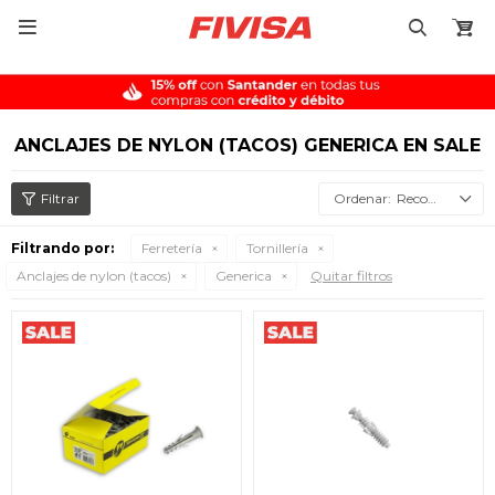

ANCLAJES DE NYLON (TACOS) GENERICA EN SALE
Recomendados
Filtrando por:
Ferretería
Tornillería
Anclajes de nylon (tacos)
Generica
Quitar filtros