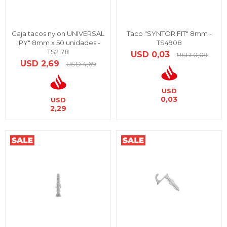
Caja tacos nylon UNIVERSAL
Taco "SYNTOR FIT" 8mm -
"PY" 8mm x 50 unidades -
TS4908
TS2178
USD
0,03
USD
0,09
USD
2,69
USD
4,69
USD
0,03
USD
2,29