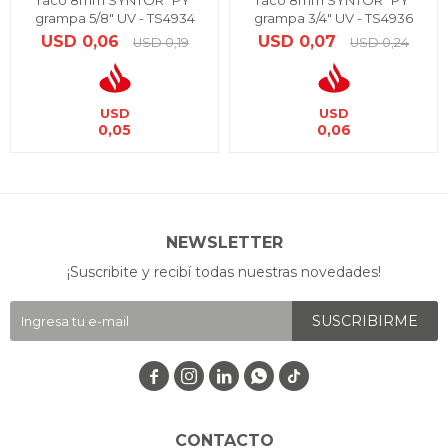
Taco 8mm SYNTOR "PY"
Taco 8mm SYNTOR "PY"
grampa 5/8" UV - TS4934
grampa 3/4" UV - TS4936
USD
0,06
USD
0,07
USD
0,19
USD
0,24
USD
USD
0,05
0,06
NEWSLETTER
¡Suscribite y recibí todas nuestras novedades!
SUSCRIBIRME




CONTACTO