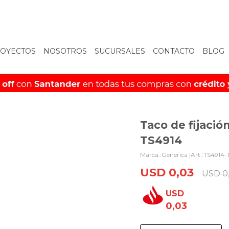
OYECTOS
NOSOTROS
SUCURSALES
CONTACTO
BLOG
Taco de fijaci
TS4914
Generica |
TS4914-
USD
0,03
USD
0
USD
0,03