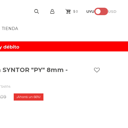
UYU
USD
$
0
TIENDA
ón SYNTOR "PY" 8mm -
TS4914
,09
66