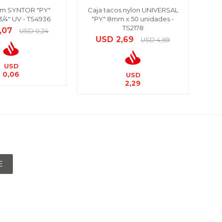
m SYNTOR "PY"
Caja tacos nylon UNIVERSAL
Taco
/4" UV - TS4936
"PY" 8mm x 50 unidades -
TS2178
,07
USD
0,24
USD
2,69
USD
4,69
USD
0,06
USD
2,29
E