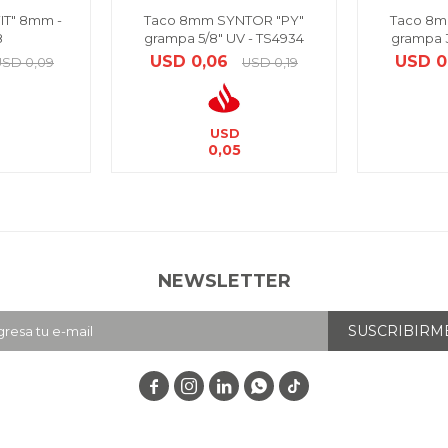
IT" 8mm -
Taco 8mm SYNTOR "PY"
Taco 8m
8
grampa 5/8" UV - TS4934
grampa 3
USD
0,06
USD
0
USD
0,09
USD
0,19
USD
0,05
NEWSLETTER
SUSCRIBIRM



