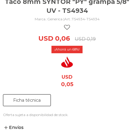
Taco 8mm SYNTOR "PY" grampa 5/8"
UV - TS4934
Generica |
TS4934-TS4934
USD
0,06
USD
0,19
68
USD
0,05
Ficha técnica
Oferta sujeta a disponibilidad de stock.
Envíos