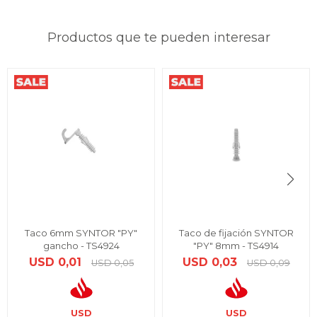
Productos que te pueden interesar
Taco 6mm SYNTOR "PY"
Taco de fijación SYNTOR
gancho - TS4924
"PY" 8mm - TS4914
USD
0,01
USD
0,03
USD
0,05
USD
0,09
USD
USD