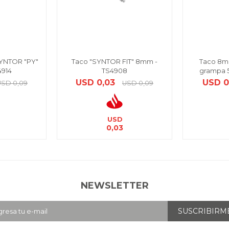
SYNTOR "PY"
Taco "SYNTOR FIT" 8mm -
Taco 8m
4914
TS4908
grampa 5
USD
0,03
USD
0
USD
0,09
USD
0,09
USD
0,03
NEWSLETTER
SUSCRIBIRM