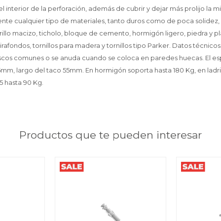
l interior de la perforación, además de cubrir y dejar más prolijo la 
ente cualquier tipo de materiales, tanto duros como de poca solidez, 
illo macizo, ticholo, bloque de cemento, hormigón ligero, piedra y 
tirafondos, tornillos para madera y tornillos tipo Parker. Datos técnicos
cos comunes o se anuda cuando se coloca en paredes huecas. El es
mm, largo del taco 55mm. En hormigón soporta hasta 180 Kg, en ladril
5 hasta 90 Kg.
Productos que te pueden interesar