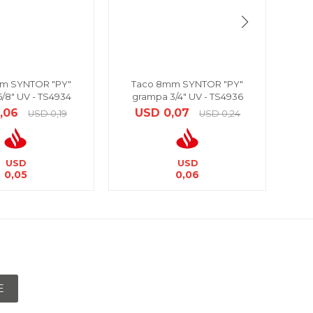
m SYNTOR "PY"
Taco 8mm SYNTOR "PY"
Caja 
/8" UV - TS4934
grampa 3/4" UV - TS4936
8mm
,06
USD
0,07
USD
0,19
USD
0,24
USD
USD
0,05
0,06
E