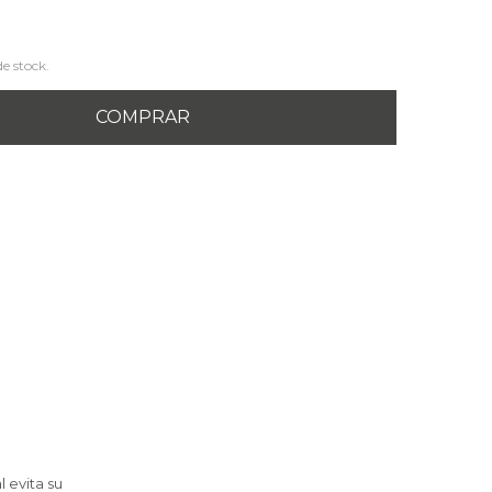
de stock.
COMPRAR
 evita su