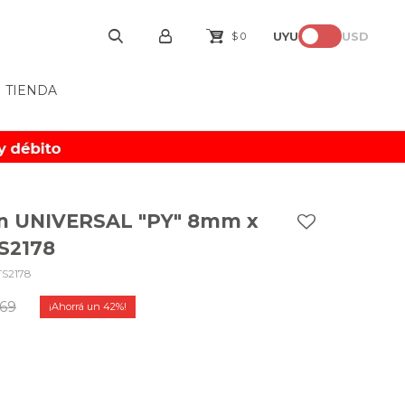
UYU
USD
$
0
TIENDA
lon UNIVERSAL "PY" 8mm x
TS2178
TS2178
,69
42