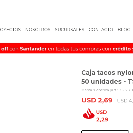
OYECTOS
NOSOTROS
SUCURSALES
CONTACTO
BLOG
Caja tacos ny
50 unidades - 
Generica |
TS2178-
USD
2,69
USD
4
USD
2,29