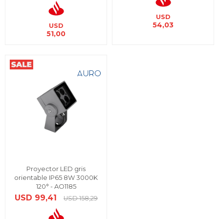
USD
54,03
USD
51,00
Proyector LED gris
orientable IP65 8W 3000K
120° - AO1185
USD
99,41
USD
158,29