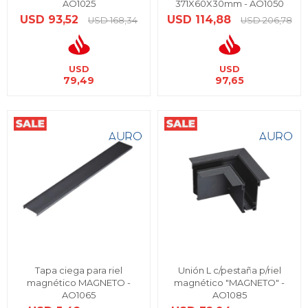
AO1025
371X60X30mm - AO1050
USD
93,52
USD
114,88
USD
168,34
USD
206,78
USD
USD
79,49
97,65
Tapa ciega para riel
Unión L c/pestaña p/riel
magnético MAGNETO -
magnético "MAGNETO" -
AO1065
AO1085