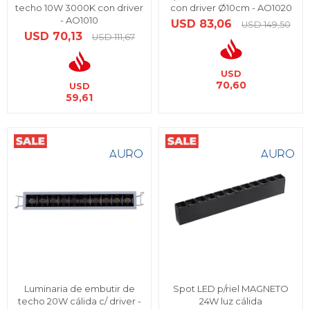
techo 10W 3000K con driver
con driver Ø10cm - AO1020
- AO1010
USD
83,06
USD
149,50
USD
70,13
USD
111,67
USD
70,60
USD
59,61
Luminaria de embutir de
Spot LED p/riel MAGNETO
techo 20W cálida c/ driver -
24W luz cálida