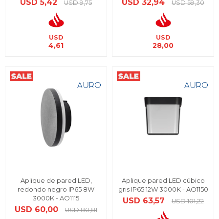
USD
5,42
USD
32,94
USD
9,75
USD
59,30
USD
USD
4,61
28,00
Aplique de pared LED,
Aplique pared LED cúbico
redondo negro IP65 8W
gris IP65 12W 3000K - AO1150
3000K - AO1115
USD
63,57
USD
101,22
USD
60,00
USD
80,81