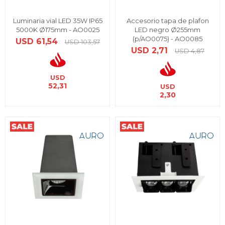
Luminaria vial LED 35W IP65
Accesorio tapa de plafon
5000K Ø175mm - AO0025
LED negro Ø255mm
(p/AO0075) - AO0085
USD
61,54
USD
103,57
USD
2,71
USD
4,87
USD
52,31
USD
2,30