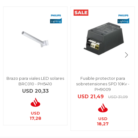
Brazo para viales LED solares
Fusible protector para
BRC010 - PH5410
sobretensiones SPD 10Kv -
PH9009
USD
20,33
USD
21,49
USD
31,09
USD
17,28
USD
18,27