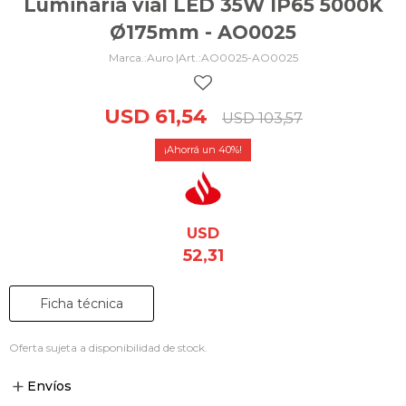
Luminaria vial LED 35W IP65 5000K
Ø175mm - AO0025
Auro |
AO0025-AO0025
USD
61,54
USD
103,57
40
USD
52,31
Ficha técnica
Oferta sujeta a disponibilidad de stock.
Envíos