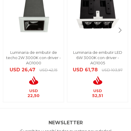
Luminaria de embutir de
Luminaria de embutir LED
techo 2W 3000K con driver -
6W 3000K con driver -
AO1000
AO1005
USD
26,47
USD
61,78
USD
42,15
USD
103,97
USD
USD
22,50
52,51
NEWSLETTER