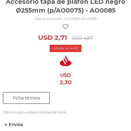
Accesorio tapa de plafon LED negro
Ø255mm (p/AO0075) - AO0085
Auro |
AO0085-AO0085
USD
2,71
USD
4,87
44
USD
2,30
Ficha técnica
Oferta sujeta a disponibilidad de stock.
Envíos