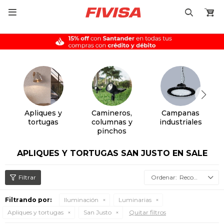

Apliques y
Camineros,
Campanas
tortugas
columnas y
industriales
pinchos
APLIQUES Y TORTUGAS SAN JUSTO EN SALE
Recomendados
Filtrando por:
Iluminación
Luminarias
Apliques y tortugas
San Justo
Quitar filtros