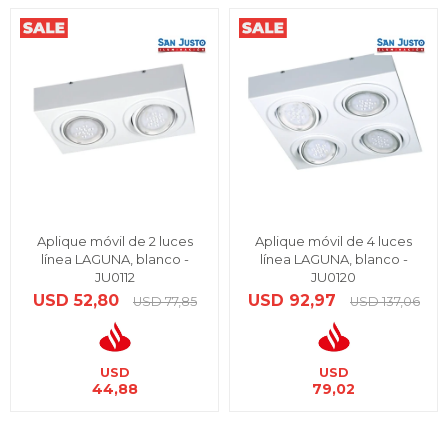
Aplique móvil de 2 luces
Aplique móvil de 4 luces
línea LAGUNA, blanco -
línea LAGUNA, blanco -
JU0112
JU0120
USD
52,80
USD
92,97
USD
77,85
USD
137,06
USD
USD
44,88
79,02