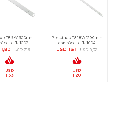
ubo T8 9W 600mm
Portatubo T8 18W 1200mm
zócalo - JU1002
con zócalo - JU1004
1,80
USD
1,51
USD
7,16
USD
8,32
USD
USD
1,53
1,28