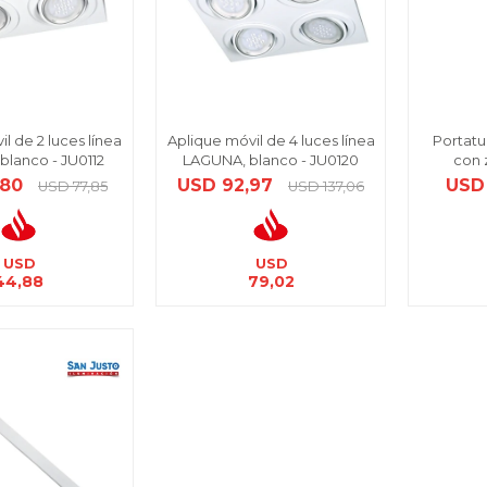
l de 2 luces línea
Aplique móvil de 4 luces línea
Portat
blanco - JU0112
LAGUNA, blanco - JU0120
con 
,80
USD
92,97
USD
USD
77,85
USD
137,06
USD
USD
44,88
79,02