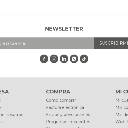
NEWSLETTER
SUSCRIBIRM




ESA
COMPRA
MI 
s
Como comprar
Mi cu
o
Factura electronica
Mis c
con nosotros
Envíos y devoluciones
Mis di
es
Preguntas frecuentes
Wish L