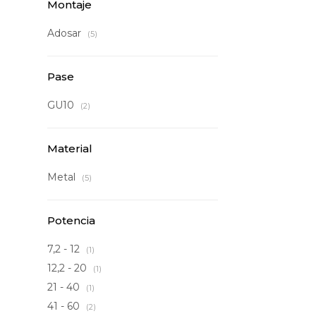
Montaje
Adosar
(5)
Pase
GU10
(2)
Material
Metal
(5)
Potencia
7,2 - 12
(1)
12,2 - 20
(1)
21 - 40
(1)
41 - 60
(2)