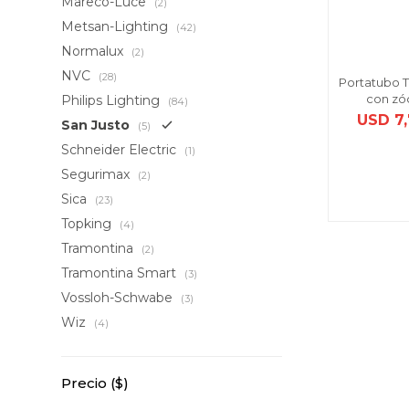
Mareco-Luce
(2)
Metsan-Lighting
(42)
Normalux
(2)
NVC
(28)
Portatubo 
con zó
Philips Lighting
(84)
USD
7
San Justo
(5)
Schneider Electric
(1)
Segurimax
(2)
Sica
(23)
Topking
(4)
Tramontina
(2)
Tramontina Smart
(3)
Vossloh-Schwabe
(3)
Wiz
(4)
Precio
($)