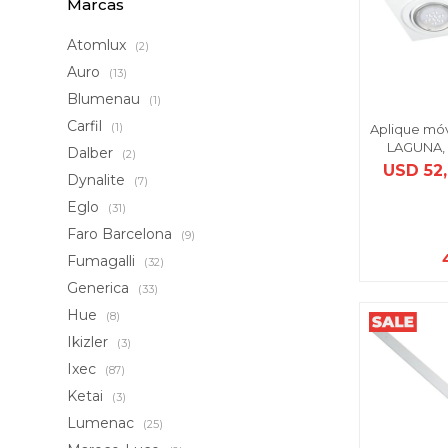
Marcas
Atomlux
(2)
Auro
(13)
Blumenau
(1)
Carfil
(1)
Aplique móvi
LAGUNA, 
Dalber
(2)
USD
52
Dynalite
(7)
Eglo
(31)
Faro Barcelona
(9)
Fumagalli
(32)
Generica
(33)
Hue
(8)
Ikizler
(3)
Ixec
(87)
Ketai
(3)
Lumenac
(25)