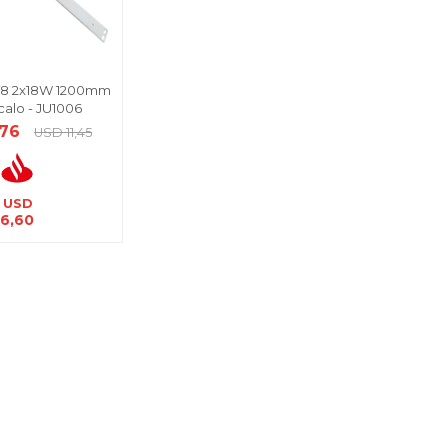
T8 2x18W 1200mm
calo - JU1006
,76
USD
11,45
USD
6,60