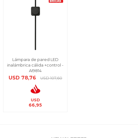
Lámpara de pared LED
inalámbrica cálida +control -
AI9814
USD
78,76
USD
107,60
USD
66,95