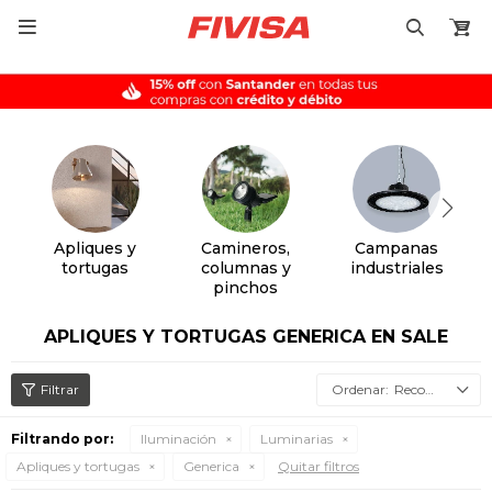

Apliques y
Camineros,
Campanas
tortugas
columnas y
industriales
pinchos
APLIQUES Y TORTUGAS GENERICA EN SALE
Recomendados
Filtrando por:
Iluminación
Luminarias
Apliques y tortugas
Generica
Quitar filtros