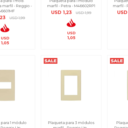
a para 1 mód.
Plaqueta para 1 módulo
Plaque
marfil - Reggio -
marfil - Petra - M46602RP1
marfil -
6601MF
USD
1,23
USD
USD
1,99
,23
USD
1,99
USD
1,05
USD
1,05
 para 1 módulo
Plaqueta para 3 módulos
Plaque
- Reggio Up -
marfil - Reggio Up -
Reggio