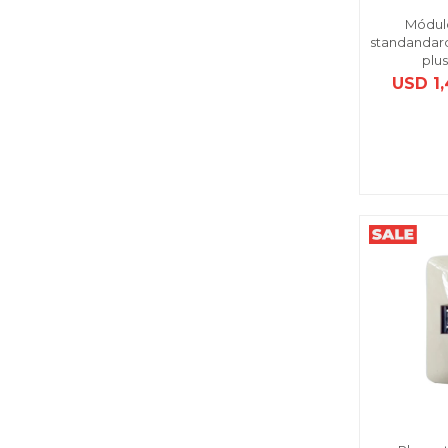
Módul
standandard
plu
USD
1