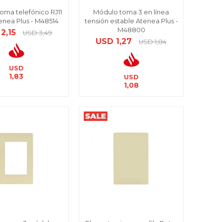
oma telefónico RJ11
Módulo toma 3 en línea
tenea Plus - M48514
tensión estable Atenea Plus -
M48800
2,15
USD
3,49
USD
1,27
USD
1,84
USD
1,83
USD
1,08