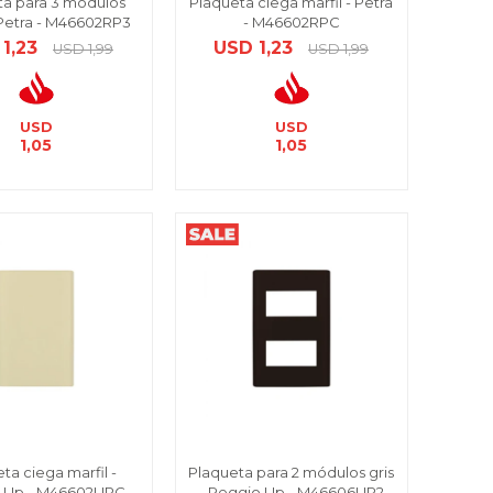
ta para 3 módulos
Plaqueta ciega marfil - Petra
 Petra - M46602RP3
- M46602RPC
1,23
USD
1,23
USD
1,99
USD
1,99
USD
USD
1,05
1,05
ta ciega marfil -
Plaqueta para 2 módulos gris
 Up - M46602UPC
- Reggio Up - M46606UP2