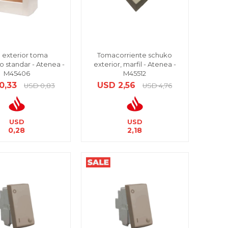
 exterior toma
Tomacorriente schuko
o standar - Atenea -
exterior, marfil - Atenea -
M45406
M45512
0,33
USD
2,56
USD
0,83
USD
4,76
USD
USD
0,28
2,18