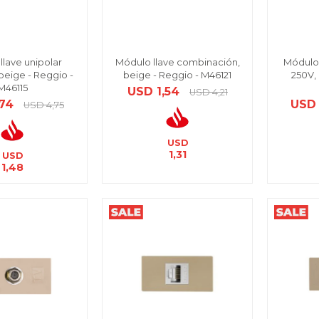
llave unipolar
Módulo llave combinación,
Módulo 
beige - Reggio -
beige - Reggio - M46121
250V,
M46115
USD
1,54
USD
4,21
,74
USD
USD
4,75
USD
1,31
USD
1,48