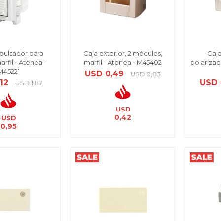
pulsador para
Caja exterior, 2 módulos,
Caja
arfil - Atenea -
marfil - Atenea - M45402
polarizad
M45221
USD
0,49
USD
0,83
,12
USD
USD
1,87
USD
0,42
USD
0,95