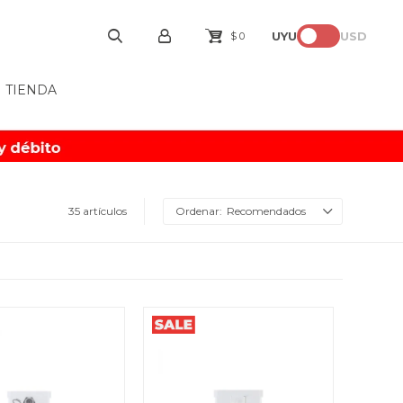
UYU
USD
$
0
TIENDA
35 artículos
Recomendados