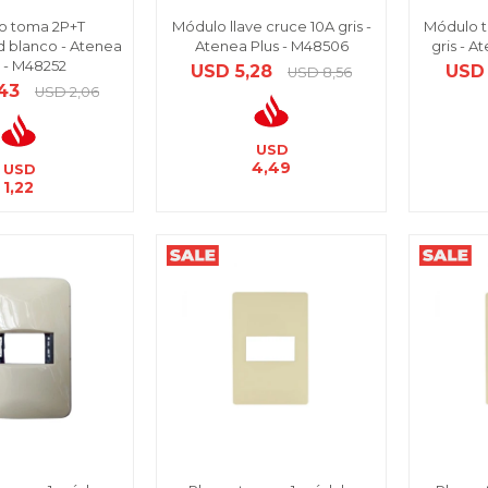
o toma 2P+T
Módulo llave cruce 10A gris -
Módulo t
 blanco - Atenea
Atenea Plus - M48506
gris - A
s - M48252
USD
5,28
USD
USD
8,56
,43
USD
2,06
USD
4,49
USD
1,22