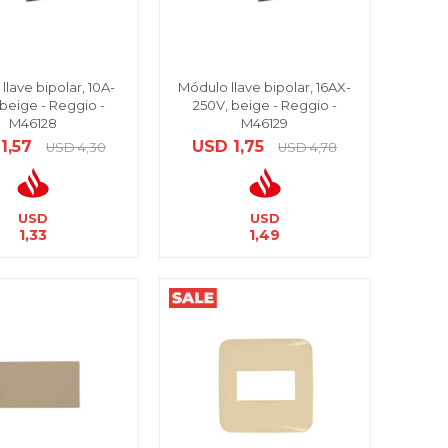
llave bipolar, 10A-
Módulo llave bipolar, 16AX-
 beige - Reggio -
250V, beige - Reggio -
M46128
M46129
1,57
USD
1,75
USD
4,30
USD
4,78
USD
USD
1,33
1,49