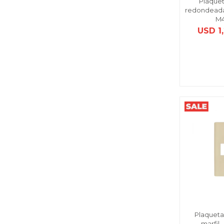
Plaquet
redondeada 
M4
USD
1
Plaqueta
marfil 