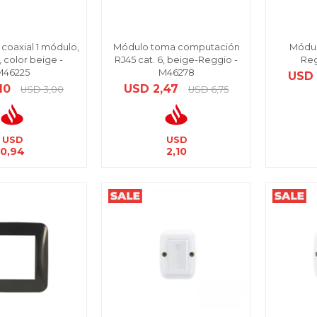
coaxial 1 módulo,
Módulo toma computación
Módul
 color beige -
RJ45 cat. 6, beige-Reggio -
Reg
M46225
M46278
USD
,10
USD
2,47
USD
3,00
USD
6,75
USD
USD
0,94
2,10