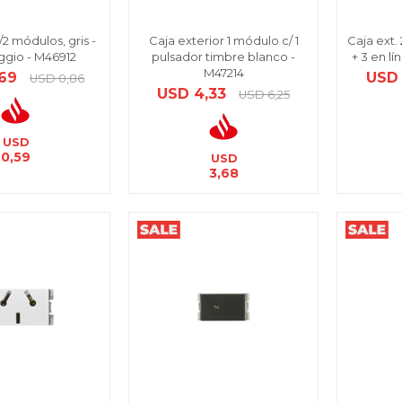
2 módulos, gris -
Caja exterior 1 módulo c/ 1
Caja ext.
ggio - M46912
pulsador timbre blanco -
+ 3 en l
M47214
,69
USD
USD
0,86
USD
4,33
USD
6,25
USD
0,59
USD
3,68