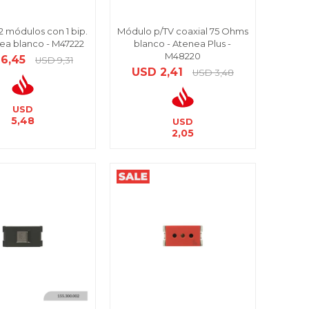
 2 módulos con 1 bip.
Módulo p/TV coaxial 75 Ohms
ínea blanco - M47222
blanco - Atenea Plus -
M48220
6,45
USD
9,31
USD
2,41
USD
3,48
USD
5,48
USD
2,05