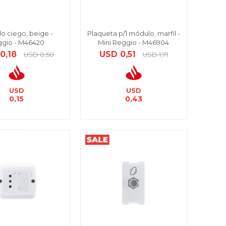
o ciego, beige -
Plaqueta p/1 módulo, marfil -
gio - M46420
Mini Reggio - M46904
0,18
USD
0,51
USD
0,50
USD
1,71
USD
USD
0,15
0,43