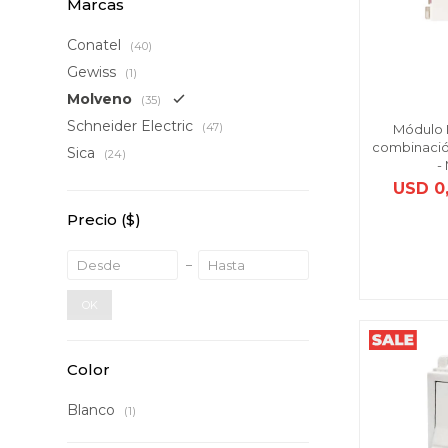
Marcas
Conatel
(40)
Gewiss
(1)
Molveno
(35)
Schneider Electric
(47)
Módulo I
combinació
Sica
(24)
-
USD
0
Precio
($)
OK
Color
Blanco
(1)