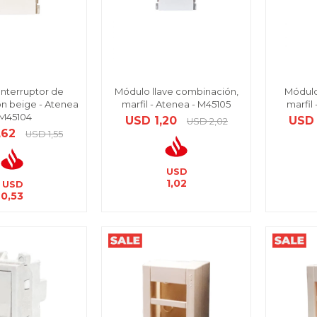
nterruptor de
Módulo llave combinación,
Módulo
n beige - Atenea
marfil - Atenea - M45105
marfil
 M45104
USD
1,20
USD
USD
2,02
,62
USD
1,55
USD
1,02
USD
0,53