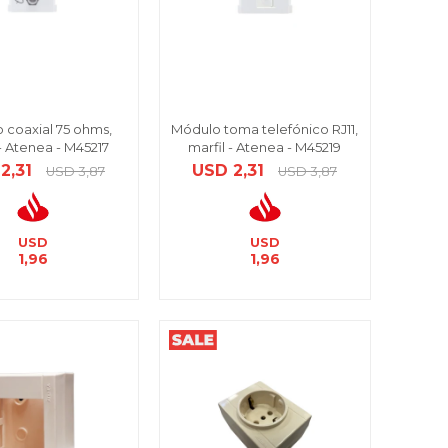
 coaxial 75 ohms,
Módulo toma telefónico RJ11,
 - Atenea - M45217
marfil - Atenea - M45219
2,31
USD
2,31
USD
3,87
USD
3,87
USD
USD
1,96
1,96