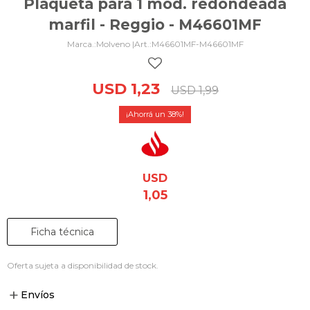
Plaqueta para 1 mód. redondeada
marfil - Reggio - M46601MF
Molveno |
M46601MF-M46601MF
USD
1,23
USD
1,99
38
USD
1,05
Ficha técnica
Oferta sujeta a disponibilidad de stock.
Envíos