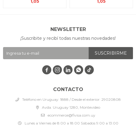
1,05
1,05
NEWSLETTER
¡Suscribite y recibí todas nuestras novedades!
SUSCRIBIRME




CONTACTO
Teléfono en Uruguay: 1888 / Desde el exterior: 29020808
Avda. Uruguay 1280, Montevideo
ecommerce@fivisa.com.uy
Lunes a Viernes de 8:00 a 18:00 Sábados 9:00 a 13:00