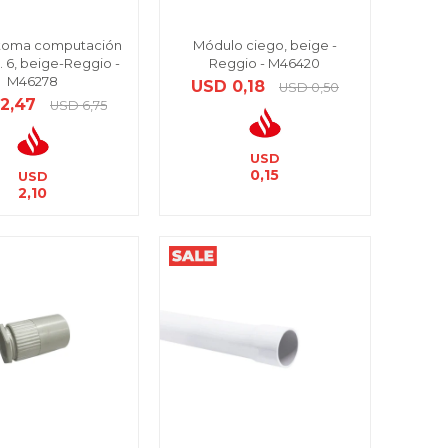
toma computación
Módulo ciego, beige -
. 6, beige-Reggio -
Reggio - M46420
M46278
USD
0,18
USD
0,50
2,47
USD
6,75
USD
0,15
USD
2,10