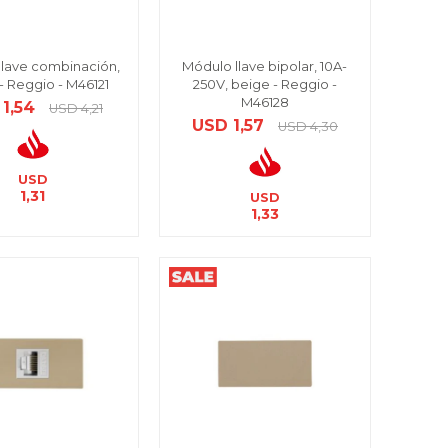
llave combinación,
Módulo llave bipolar, 10A-
- Reggio - M46121
250V, beige - Reggio -
M46128
1,54
USD
4,21
USD
1,57
USD
4,30
USD
1,31
USD
1,33