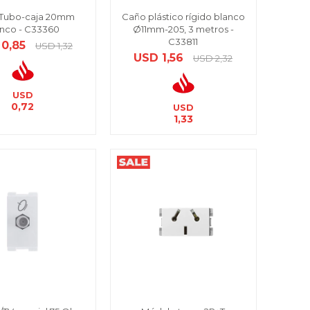
 Tubo-caja 20mm
Caño plástico rígido blanco
anco - C33360
Ø11mm-205, 3 metros -
C33811
0,85
USD
1,32
USD
1,56
USD
2,32
USD
0,72
USD
1,33