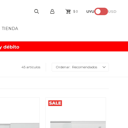
UYU
USD
$
0
TIENDA
45 artículos
Recomendados