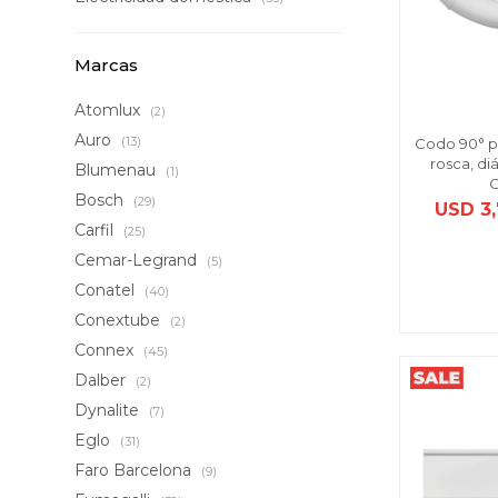
Marcas
Atomlux
(2)
Auro
(13)
Codo 90° pl
rosca, d
Blumenau
(1)
Bosch
(29)
USD
3
Carfil
(25)
Cemar-Legrand
(5)
Conatel
(40)
Conextube
(2)
Connex
(45)
Dalber
(2)
Dynalite
(7)
Eglo
(31)
Faro Barcelona
(9)