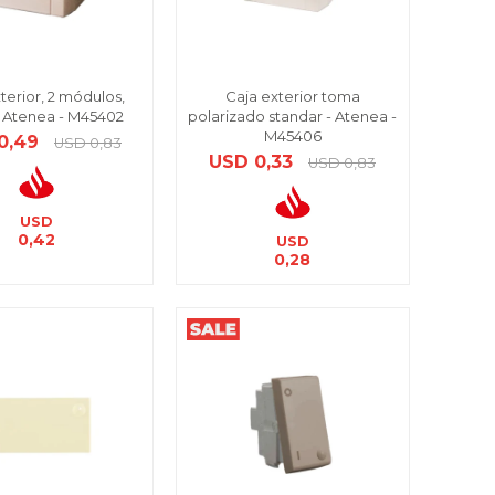
terior, 2 módulos,
Caja exterior toma
 - Atenea - M45402
polarizado standar - Atenea -
M45406
0,49
USD
0,83
USD
0,33
USD
0,83
USD
0,42
USD
0,28