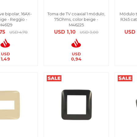
ve bipolar, 16AX-
Toma de TV coaxial 1 módulo,
Módulo 
ige - Reggio -
75Ohms, color beige -
RJ45 cat
M46129
M46225
,75
USD
1,10
USD
USD
4,78
USD
3,00
USD
USD
1,49
0,94