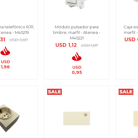
 telefónico RJ11,
Módulo pulsador para
Caja ex
Atenea - M45219
timbre, marfil - Atenea -
marfil
M45221
,31
USD
USD
3,87
USD
1,12
USD
1,87
USD
1,96
USD
0,95