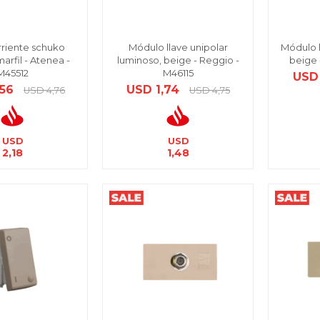
riente schuko
Módulo llave unipolar
Módulo 
marfil - Atenea -
luminoso, beige - Reggio -
beige 
M45512
M46115
USD
,56
USD
1,74
USD
4,76
USD
4,75
USD
USD
2,18
1,48