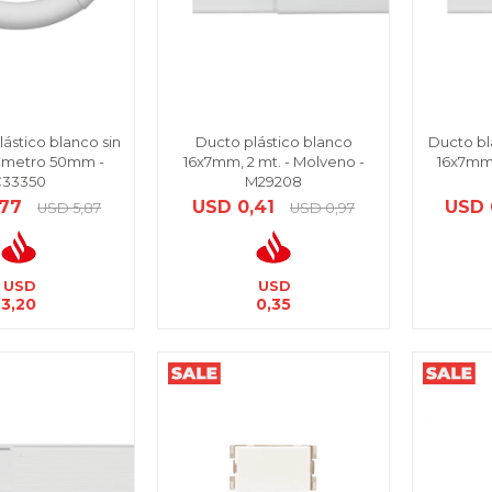
ástico blanco sin
Ducto plástico blanco
Ducto b
iámetro 50mm -
16x7mm, 2 mt. - Molveno -
16x7mm,
C33350
M29208
,77
USD
0,41
USD
USD
5,87
USD
0,97
USD
USD
3,20
0,35