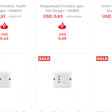
1 módulo, marfil -
Plaqueta p/2 módulos, gris -
Unión
ggio - M46904
Mini Reggio - M46912
bl
,51
USD
0,69
USD
USD
1,71
USD
0,86
USD
USD
0,43
0,59