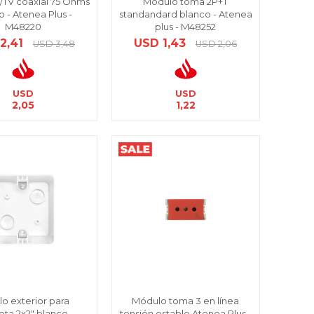
/TV coaxial 75 Ohms
Módulo toma 2P+T
o - Atenea Plus -
standandard blanco - Atenea
M48220
plus - M48252
2,41
USD
1,43
USD
3,48
USD
2,06
USD
USD
2,05
1,22
o exterior para
Módulo toma 3 en línea
eta 2x2" blanco -
tensión estable Atenea Plus -