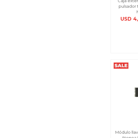
Caja exter
pulsador 
USD
4
Módulo llav
Atenea 