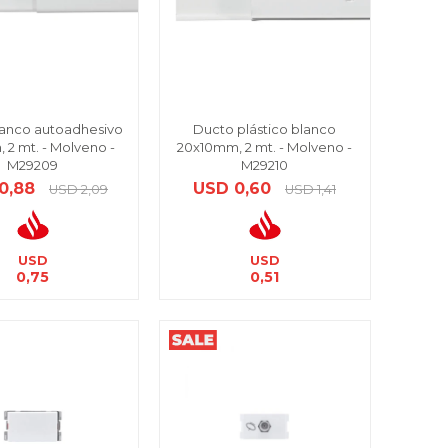
lanco autoadhesivo
Ducto plástico blanco
 2 mt. - Molveno -
20x10mm, 2 mt. - Molveno -
M29209
M29210
0,88
USD
0,60
USD
2,09
USD
1,41
USD
USD
0,75
0,51