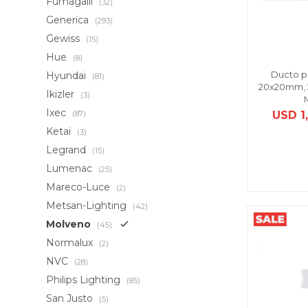
Fumagalli
(32)
Generica
(293)
Gewiss
(15)
Hue
(8)
Ducto p
Hyundai
(81)
20x20mm, 2
Ikizler
(3)
Ixec
USD
1
(87)
Ketai
(3)
Legrand
(15)
Lumenac
(25)
Mareco-Luce
(2)
Metsan-Lighting
(42)
Molveno
(45)
Normalux
(2)
NVC
(28)
Philips Lighting
(85)
San Justo
(5)