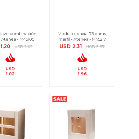
llave combinación,
Módulo coaxial 75 ohms,
 - Atenea - M45105
marfil - Atenea - M45217
1,20
USD
2,31
USD
2,02
USD
3,87
USD
USD
1,02
1,96