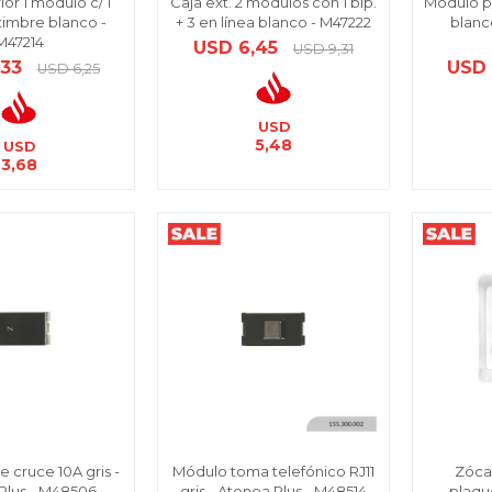
ior 1 módulo c/ 1
Caja ext. 2 módulos con 1 bip.
Módulo p
timbre blanco -
+ 3 en línea blanco - M47222
blanc
M47214
USD
6,45
USD
9,31
,33
USD
USD
6,25
USD
5,48
USD
3,68
e cruce 10A gris -
Módulo toma telefónico RJ11
Zócal
Plus - M48506
gris - Atenea Plus - M48514
plaqu