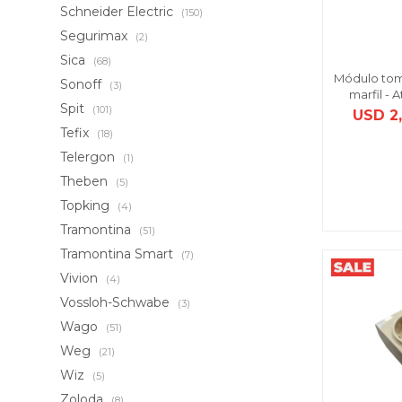
Schneider Electric
(150)
Segurimax
(2)
Sica
(68)
Módulo toma
Sonoff
(3)
marfil - 
Spit
(101)
USD
2
Tefix
(18)
Telergon
(1)
Theben
(5)
Topking
(4)
Tramontina
(51)
Tramontina Smart
(7)
Vivion
(4)
Vossloh-Schwabe
(3)
Wago
(51)
Weg
(21)
Wiz
(5)
Zoloda
(8)