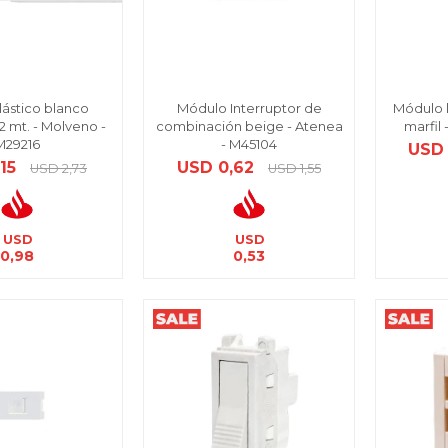
lástico blanco
Módulo Interruptor de
Módulo 
 mt. - Molveno -
combinación beige - Atenea
marfil
M29216
- M45104
USD
,15
USD
0,62
USD
2,73
USD
1,55
USD
USD
0,98
0,53