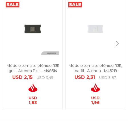
Módulo toma telefónico RJ11
Módulo toma telefónico RJ11,
gris - Atenea Plus - M48514
marfil - Atenea - M45219
USD
2,15
USD
2,31
USD
3,49
USD
3,87
USD
USD
1,83
1,96