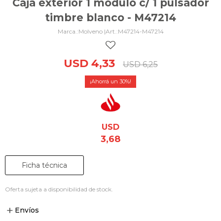
Caja exterior 1 módulo c/ 1 pulsador
timbre blanco - M47214
Molveno |
M47214-M47214
USD
4,33
USD
6,25
30
USD
3,68
Ficha técnica
Oferta sujeta a disponibilidad de stock.
Envíos