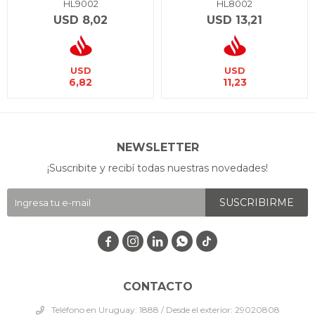
HL9002
HL8002
USD
8,02
USD
13,21
USD
USD
6,82
11,23
NEWSLETTER
¡Suscribite y recibí todas nuestras novedades!
SUSCRIBIRME




CONTACTO
Teléfono en Uruguay: 1888 / Desde el exterior: 29020808