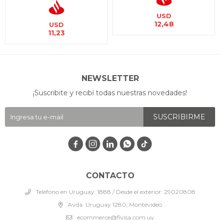
USD
12,48
USD
11,23
NEWSLETTER
¡Suscribite y recibí todas nuestras novedades!
SUSCRIBIRME




CONTACTO
Teléfono en Uruguay: 1888 / Desde el exterior: 29020808
Avda. Uruguay 1280, Montevideo
ecommerce@fivisa.com.uy