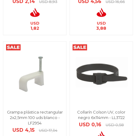
USD
2,14
USD
4,56
USD
8,93
USD
16,66
USD
USD
1,82
3,88
Grampa plástica rectangular
Collarín Colson UV, color
2x2,5mm 100 uds blanco -
negro 6x114mm - LL3722
LF2954
USD
0,16
USD
0,58
USD
4,15
USD
17,34