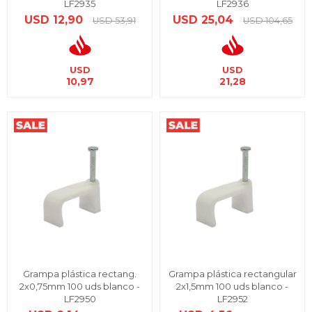
LF2935
LF2936
USD
12,90
USD
25,04
USD
53,91
USD
104,65
USD
USD
10,97
21,28
Grampa plástica rectang.
Grampa plástica rectangular
2x0,75mm 100 uds blanco -
2x1,5mm 100 uds blanco -
LF2950
LF2952