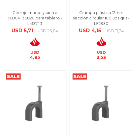
Cerrojo marco y cierre
Grampa plástica 12mm
36804+36820 para tablero -
sección circular 100 uds gris -
LM3743
LF2930
USD
5,71
USD
4,15
USD
23,84
USD
17,34
USD
USD
4,85
3,53