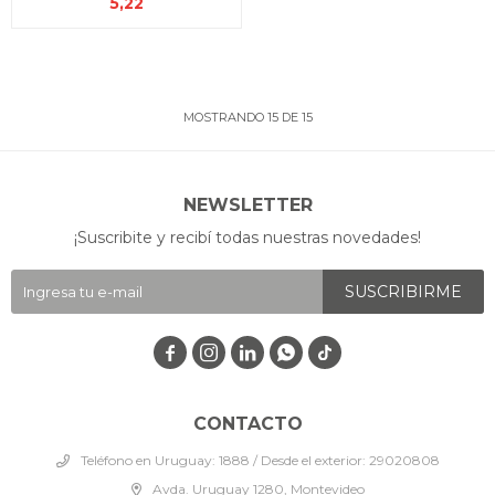
5,22
MOSTRANDO
15
DE
15
NEWSLETTER
¡Suscribite y recibí todas nuestras novedades!
SUSCRIBIRME




CONTACTO
Teléfono en Uruguay: 1888 / Desde el exterior: 29020808
Avda. Uruguay 1280, Montevideo