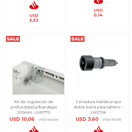
USD
0,14
USD
3,53
Kit de regulación de
Cerradura metálica tipo
profundidad p/bandejas
doble barra para tablero -
200mm - LM0770
LM3738
USD
10,06
USD
3,60
USD
42,04
USD
15,06