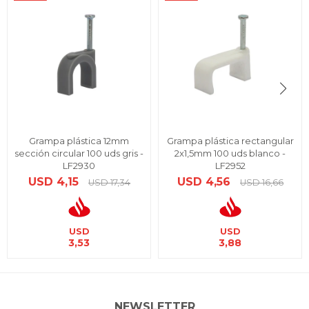
Grampa plástica 12mm
Grampa plástica rectangular
sección circular 100 uds gris -
2x1,5mm 100 uds blanco -
LF2930
LF2952
USD
4,15
USD
4,56
USD
17,34
USD
16,66
USD
USD
3,53
3,88
NEWSLETTER