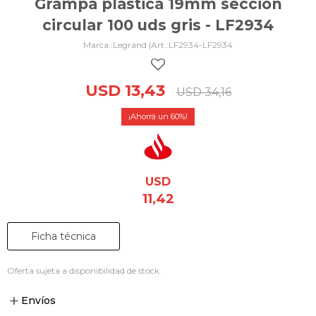
Grampa plástica 19mm sección
circular 100 uds gris - LF2934
Legrand |
LF2934-LF2934
USD
13,43
USD
34,16
60
USD
11,42
Ficha técnica
Oferta sujeta a disponibilidad de stock.
Envíos