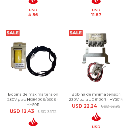
USD
USD
4,56
11,87
Bobina de máxima tensión
Bobina de mínima tensión
230V para HGE400S/630S -
230V para UCB100R - HY5014
HY5011
USD
22,24
USD
63,95
USD
12,43
USD
35,72
USD