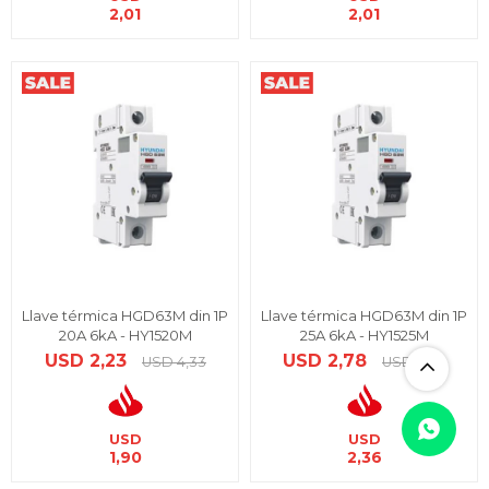
2,01
2,01
Llave térmica HGD63M din 1P
Llave térmica HGD63M din 1P
20A 6kA - HY1520M
25A 6kA - HY1525M
USD
2,23
USD
2,78
USD
4,33
USD
4,33
USD
USD
1,90
2,36