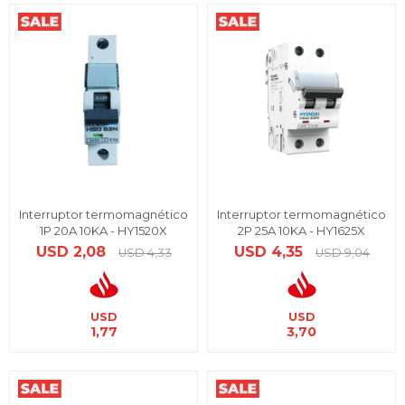
Interruptor termomagnético
Interruptor termomagnético
1P 20A 10KA - HY1520X
2P 25A 10KA - HY1625X
USD
2,08
USD
4,35
USD
4,33
USD
9,04
USD
USD
1,77
3,70