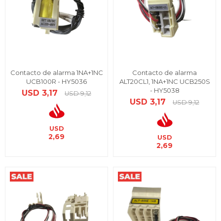
Contacto de alarma 1NA+1NC
Contacto de alarma
UCB100R - HY5036
ALT20CL1, 1NA+1NC UCB250S
- HY5038
USD
3,17
USD
9,12
USD
3,17
USD
9,12
USD
2,69
USD
2,69