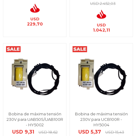
USD
2.452,03
USD
229,70
USD
1.042,11
Bobina de máxima tensión
Bobina de máxima tensión
230V para UAB50S/UAB100R
230V para UCB100R -
- HY5002
HY5004
USD
9,31
USD
5,37
USD
18,62
USD
15,43