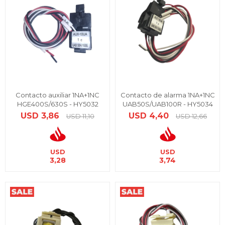
Contacto auxiliar 1NA+1NC
Contacto de alarma 1NA+1NC
HGE400S/630S - HY5032
UAB50S/UAB100R - HY5034
USD
3,86
USD
4,40
USD
11,10
USD
12,66
USD
USD
3,28
3,74