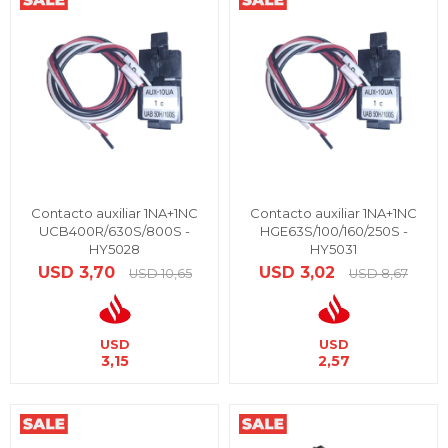
Contacto auxiliar 1NA+1NC
Contacto auxiliar 1NA+1NC
UCB400R/630S/800S -
HGE63S/100/160/250S -
HY5028
HY5031
USD
3,70
USD
3,02
USD
10,65
USD
8,67
USD
USD
3,15
2,57