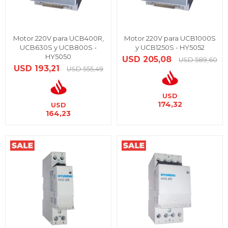
Motor 220V para UCB400R,
Motor 220V para UCB1000S
UCB630S y UCB800S -
y UCB1250S - HY5052
HY5050
USD
205,08
USD
589,60
USD
193,21
USD
555,49
USD
174,32
USD
164,23