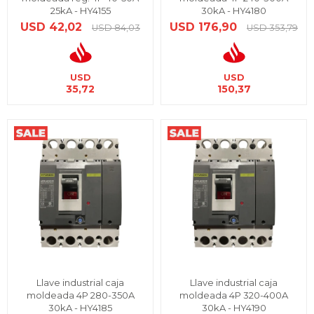
25kA - HY4155
30kA - HY4180
USD
42,02
USD
176,90
USD
84,03
USD
353,79
USD
USD
35,72
150,37
Llave industrial caja
Llave industrial caja
moldeada 4P 280-350A
moldeada 4P 320-400A
30kA - HY4185
30kA - HY4190