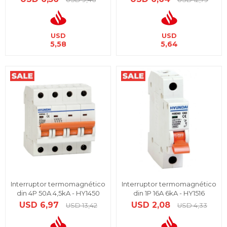
USD
USD
5,58
5,64
Interruptor termomagnético
Interruptor termomagnético
din 4P 50A 4,5kA - HY1450
din 1P 16A 6kA - HY1516
USD
6,97
USD
2,08
USD
13,42
USD
4,33