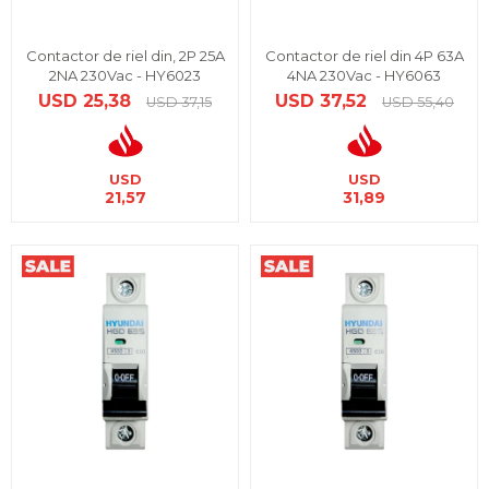
Contactor de riel din, 2P 25A
Contactor de riel din 4P 63A
2NA 230Vac - HY6023
4NA 230Vac - HY6063
USD
25,38
USD
37,52
USD
37,15
USD
55,40
USD
USD
21,57
31,89