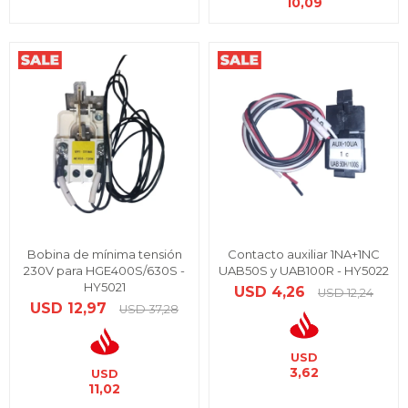
10,09
Bobina de mínima tensión
Contacto auxiliar 1NA+1NC
230V para HGE400S/630S -
UAB50S y UAB100R - HY5022
HY5021
USD
4,26
USD
12,24
USD
12,97
USD
37,28
USD
3,62
USD
11,02