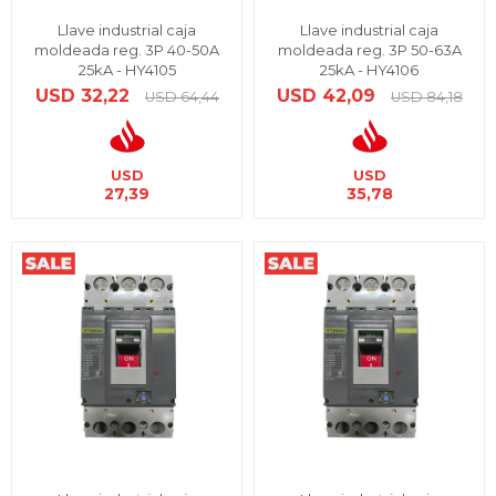
Llave industrial caja
Llave industrial caja
moldeada reg. 3P 40-50A
moldeada reg. 3P 50-63A
25kA - HY4105
25kA - HY4106
USD
32,22
USD
42,09
USD
64,44
USD
84,18
USD
USD
27,39
35,78