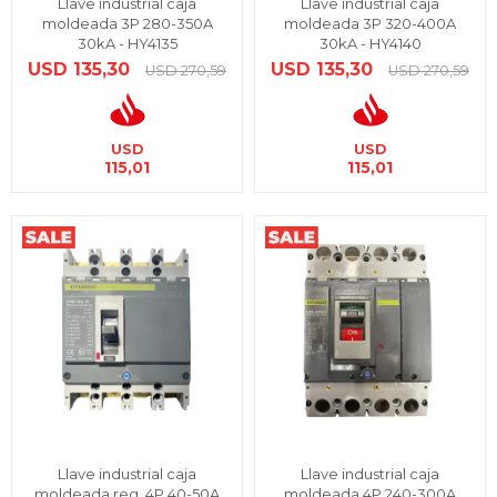
Llave industrial caja
Llave industrial caja
moldeada 3P 280-350A
moldeada 3P 320-400A
30kA - HY4135
30kA - HY4140
USD
135,30
USD
135,30
USD
270,59
USD
270,59
USD
USD
115,01
115,01
Llave industrial caja
Llave industrial caja
moldeada reg. 4P 40-50A
moldeada 4P 240-300A