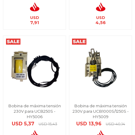
USD
USD
7,91
4,56
Bobina de máxima tensión
Bobina de máxima tensión
230V para UCB250S -
230V para UCB1000S/1250S -
HY5006
HY5009
USD
5,37
USD
13,96
USD
15,43
USD
40,14