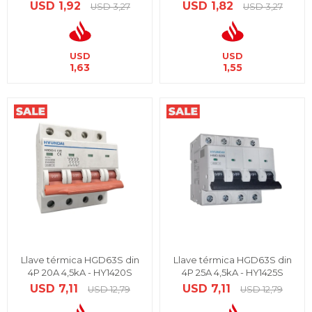
USD
1,92
USD
1,82
USD
3,27
USD
3,27
USD
USD
1,63
1,55
Llave térmica HGD63S din
Llave térmica HGD63S din
4P 20A 4,5kA - HY1420S
4P 25A 4,5kA - HY1425S
USD
7,11
USD
7,11
USD
12,79
USD
12,79