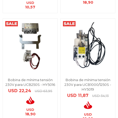
18,90
USD
10,57
Bobina de mínima tensión
Bobina de mínima tensión
230V para UCB250S - HY5016
230V para UCB1000/1250S -
HY5019
USD
22,24
USD
63,95
USD
11,87
USD
34,13
USD
18,90
USD