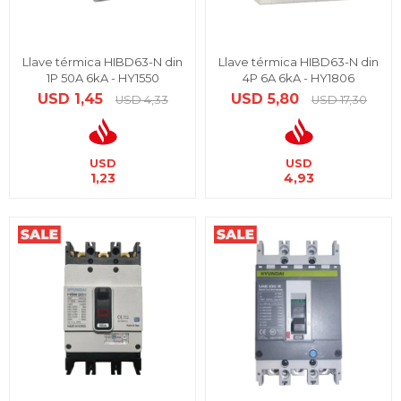
Llave térmica HIBD63-N din
Llave térmica HIBD63-N din
1P 50A 6kA - HY1550
4P 6A 6kA - HY1806
USD
1,45
USD
5,80
USD
4,33
USD
17,30
USD
USD
1,23
4,93