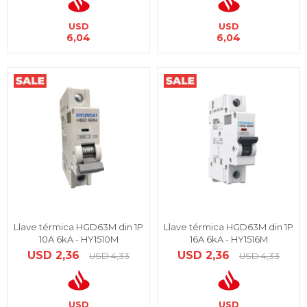
USD
USD
6,04
6,04
Llave térmica HGD63M din 1P
Llave térmica HGD63M din 1P
10A 6kA - HY1510M
16A 6kA - HY1516M
USD
2,36
USD
2,36
USD
4,33
USD
4,33
USD
USD