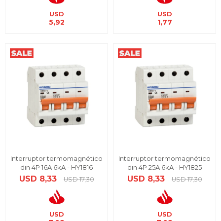
USD
USD
5,92
1,77
Interruptor termomagnético
Interruptor termomagnético
din 4P 16A 6kA - HY1816
din 4P 25A 6kA - HY1825
USD
8,33
USD
8,33
USD
17,30
USD
17,30
USD
USD