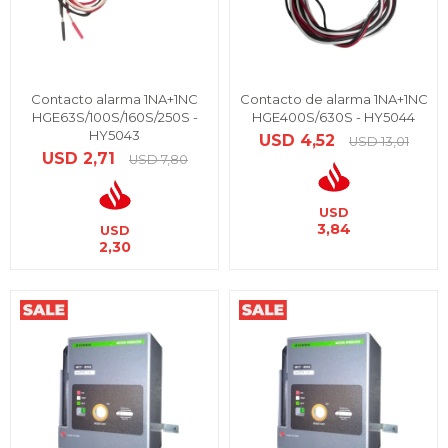
Contacto alarma 1NA+1NC
Contacto de alarma 1NA+1NC
HGE63S/100S/160S/250S -
HGE400S/630S - HY5044
HY5043
USD
4,52
USD
13,01
USD
2,71
USD
7,80
USD
3,84
USD
2,30