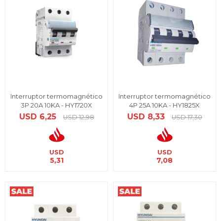
Interruptor termomagnético
Interruptor termomagnético
3P 20A 10KA - HY1720X
4P 25A 10KA - HY1825X
USD
6,25
USD
8,33
USD
12,98
USD
17,30
USD
USD
5,31
7,08