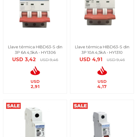
Llave térmica HIBD63-S din
Llave térmica HIBD63-S din
3P 6A 4,5kA - HY1306
3P 10A 4,5kA - HY1310
USD
3,42
USD
4,91
USD
9,46
USD
9,46
USD
USD
2,91
4,17