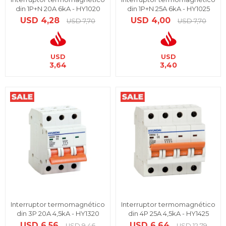
din 1P+N 20A 6kA - HY1020
din 1P+N 25A 6kA - HY1025
USD
4,28
USD
4,00
USD
7,70
USD
7,70
USD
USD
3,64
3,40
Interruptor termomagnético
Interruptor termomagnético
din 3P 20A 4,5kA - HY1320
din 4P 25A 4,5kA - HY1425
USD
6,56
USD
6,64
USD
9,46
USD
12,79