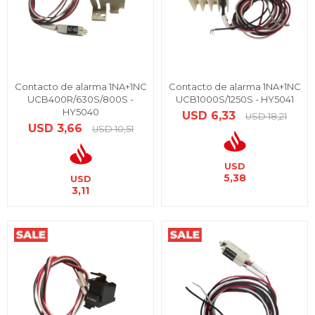
Contacto de alarma 1NA+1NC
Contacto de alarma 1NA+1NC
UCB400R/630S/800S -
UCB1000S/1250S - HY5041
HY5040
USD
6,33
USD
18,21
USD
3,66
USD
10,51
USD
5,38
USD
3,11