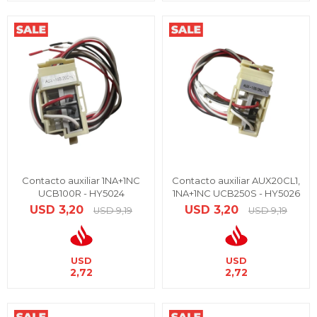
Contacto auxiliar 1NA+1NC
Contacto auxiliar AUX20CL1,
UCB100R - HY5024
1NA+1NC UCB250S - HY5026
USD
3,20
USD
3,20
USD
9,19
USD
9,19
USD
USD
2,72
2,72