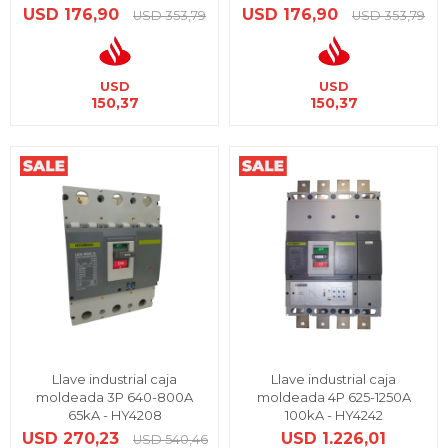
USD
176,90
USD
176,90
USD
353,79
USD
353,79
USD
USD
150,37
150,37
Llave industrial caja
Llave industrial caja
moldeada 3P 640-800A
moldeada 4P 625-1250A
65kA - HY4208
100kA - HY4242
USD
270,23
USD
1.226,01
USD
540,46