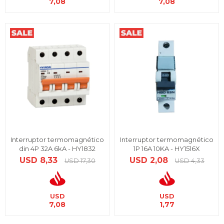
7,08
7,08
Interruptor termomagnético
Interruptor termomagnético
din 4P 32A 6kA - HY1832
1P 16A 10KA - HY1516X
USD
8,33
USD
2,08
USD
17,30
USD
4,33
USD
USD
7,08
1,77