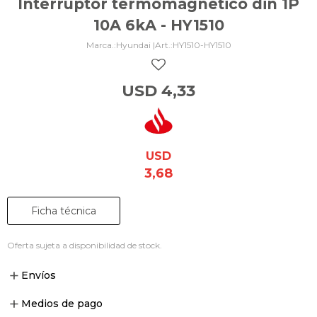
Interruptor termomagnético din 1P
10A 6kA - HY1510
Hyundai |
HY1510-HY1510
USD
4,33
USD
3,68
Ficha técnica
Oferta sujeta a disponibilidad de stock.
Envíos
Medios de pago