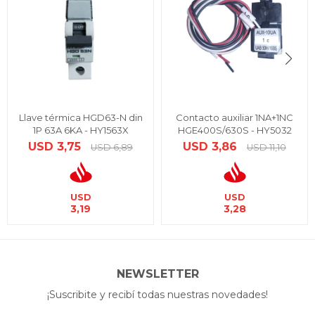
Llave térmica HGD63-N din
Contacto auxiliar 1NA+1NC
1P 63A 6KA - HY1563X
HGE400S/630S - HY5032
USD
3,75
USD
3,86
USD
6,89
USD
11,10
USD
USD
3,19
3,28
NEWSLETTER
¡Suscribite y recibí todas nuestras novedades!