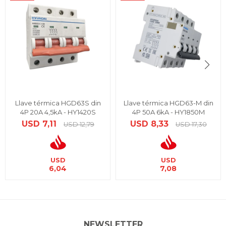
Llave térmica HGD63S din
Llave térmica HGD63-M din
4P 20A 4,5kA - HY1420S
4P 50A 6kA - HY1850M
USD
7,11
USD
8,33
USD
12,79
USD
17,30
USD
USD
6,04
7,08
NEWSLETTER