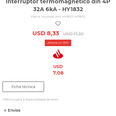
Interruptor termomagnético din 4P
32A 6kA - HY1832
Hyundai |
HY1832-HY1832
USD
8,33
USD
17,30
51
USD
7,08
Ficha técnica
Oferta sujeta a disponibilidad de stock.
Envíos