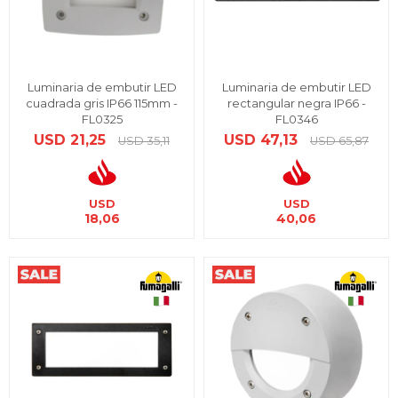
Luminaria de embutir LED
Luminaria de embutir LED
cuadrada gris IP66 115mm -
rectangular negra IP66 -
FL0325
FL0346
USD
21,25
USD
47,13
USD
35,11
USD
65,87
USD
USD
18,06
40,06