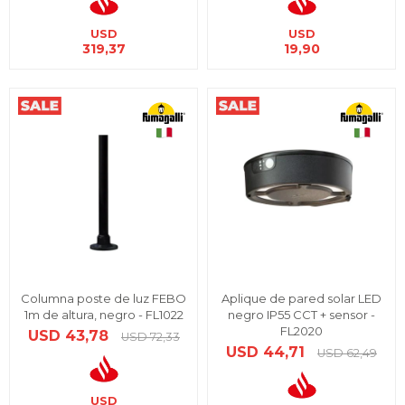
USD
USD
319,37
19,90
Columna poste de luz FEBO
Aplique de pared solar LED
1m de altura, negro - FL1022
negro IP55 CCT + sensor -
FL2020
USD
43,78
USD
72,33
USD
44,71
USD
62,49
USD