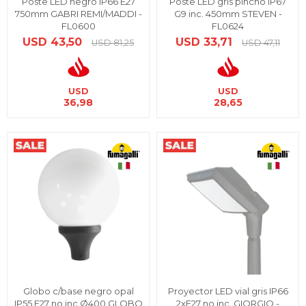
Poste LED negro IP66 E27
Poste LED gris pincho IP67
750mm GABRI REMI/MADDI -
G9 inc. 450mm STEVEN -
FL0600
FL0624
USD
43,50
USD
33,71
USD
81,25
USD
47,11
USD
USD
36,98
28,65
Globo c/base negro opal
Proyector LED vial gris IP66
IP55 E27 no inc Ø400 GLOBO
2xE27 no inc. GIORGIO -