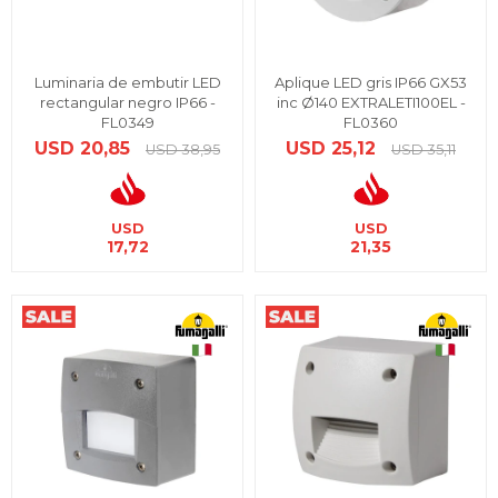
Luminaria de embutir LED
Aplique LED gris IP66 GX53
rectangular negro IP66 -
inc Ø140 EXTRALETI100EL -
FL0349
FL0360
USD
20,85
USD
25,12
USD
38,95
USD
35,11
USD
USD
17,72
21,35