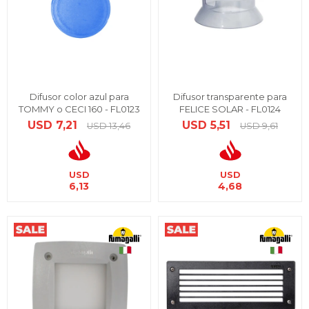
Difusor color azul para
Difusor transparente para
TOMMY o CECI 160 - FL0123
FELICE SOLAR - FL0124
USD
7,21
USD
5,51
USD
13,46
USD
9,61
USD
USD
6,13
4,68