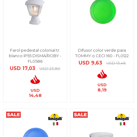
Farol pedestal colonial tr.
Difusor color verde para
blanco IP55 DISMA/ROBY -
TOMMY o CECI 160 - FL0122
FL0586
USD
9,63
USD
13,46
USD
17,03
USD
23,80
USD
8,19
USD
14,48