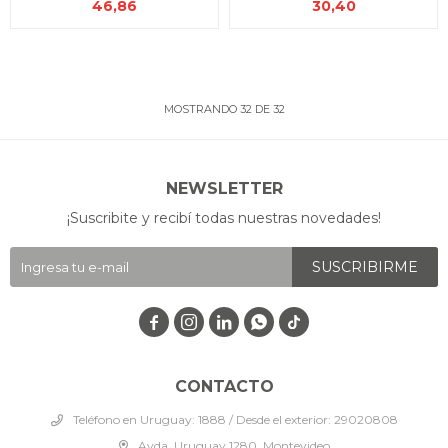
46,86
30,40
MOSTRANDO
32
DE
32
NEWSLETTER
¡Suscribite y recibí todas nuestras novedades!
SUSCRIBIRME




CONTACTO
Teléfono en Uruguay: 1888 / Desde el exterior: 29020808
Avda. Uruguay 1280, Montevideo