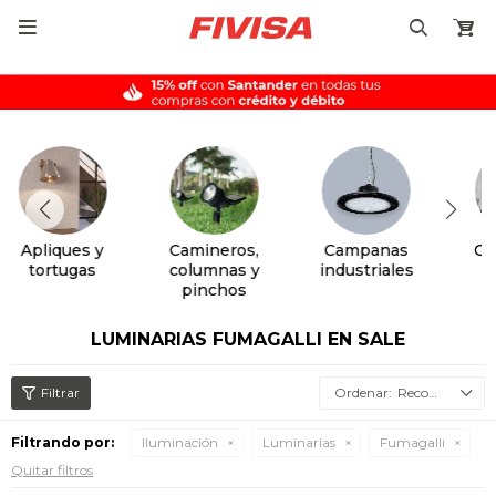

Camineros,
Campanas
Cintas LED
columnas y
industriales
pinchos
LUMINARIAS FUMAGALLI EN SALE
Recomendados
Filtrando por:
Iluminación
Luminarias
Fumagalli
Quitar filtros