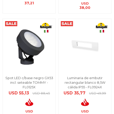
37,21
USD
38,00
Spot LED c/base negro GX53
Luminaria de embutir
incl. seteable TOMMY -
rectangular blanco 8,5W
FL0125X
cálida IP55 - FL0924X
USD
55,13
USD
35,77
USD
88,45
USD
49,99
USD
USD