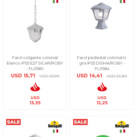
Farol colgante colonial
Farol pedestal colonial tr.
blanco IP55 E27 SICAR/ROBY
gris IP55 DISMA/ROBY -
- FL0580
FL0584
USD
15,71
USD
14,41
USD
25,96
USD
23,80
USD
USD
13,35
12,25