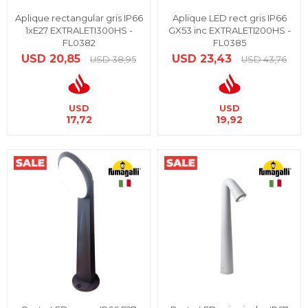
Aplique rectangular gris IP66
Aplique LED rect gris IP66
1xE27 EXTRALETI300HS -
GX53 inc EXTRALETI200HS -
FL0382
FL0385
USD
20,85
USD
23,43
USD
38,95
USD
43,76
USD
USD
17,72
19,92