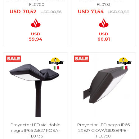
- FL0700
FL0731
USD
70,52
USD
71,54
USD
98,56
USD
99,98
USD
USD
59,94
60,81
Proyector LED vial doble
Proyector LED negro IP66
negro IP66 2xE27 ROSA -
2XE27 GIOVA/GIUSEPPE -
FL0735
FL0750