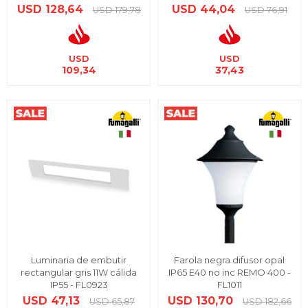
USD
128,64
USD
44,04
USD
179,78
USD
76,91
USD
USD
109,34
37,43
Luminaria de embutir
Farola negra difusor opal
rectangular gris 11W cálida
IP65 E40 no inc REMO 400 -
IP55 - FL0923
FL1011
USD
47,13
USD
130,70
USD
65,87
USD
182,66