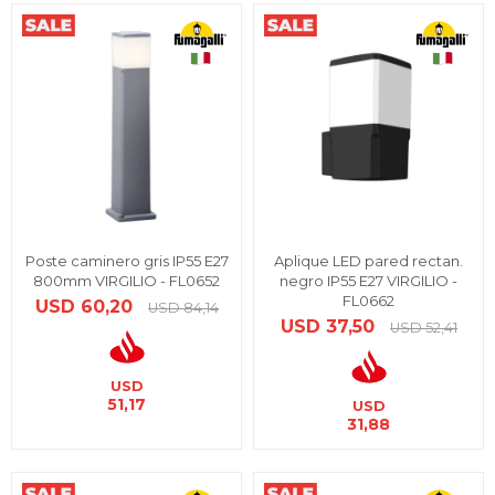
Poste caminero gris IP55 E27
Aplique LED pared rectan.
800mm VIRGILIO - FL0652
negro IP55 E27 VIRGILIO -
FL0662
USD
60,20
USD
84,14
USD
37,50
USD
52,41
USD
51,17
USD
31,88