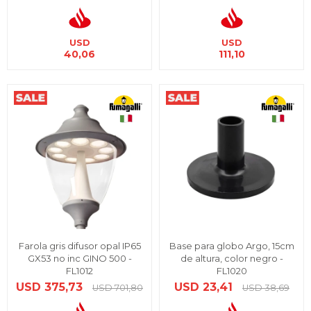
USD
USD
40,06
111,10
Farola gris difusor opal IP65
Base para globo Argo, 15cm
GX53 no inc GINO 500 -
de altura, color negro -
FL1012
FL1020
USD
375,73
USD
23,41
USD
701,80
USD
38,69