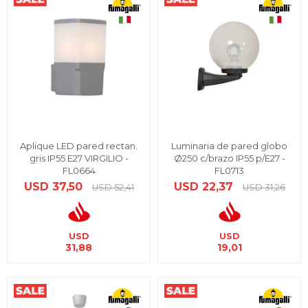
Aplique LED pared rectan.
Luminaria de pared globo
gris IP55 E27 VIRGILIO -
Ø250 c/brazo IP55 p/E27 -
FL0664
FL0713
USD
37,50
USD
22,37
USD
52,41
USD
31,26
USD
USD
31,88
19,01