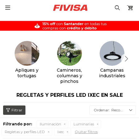

Apliques y
Camineros,
Campanas
tortugas
columnas y
industriales
pinchos
REGLETAS Y PERFILES LED IXEC EN SALE
Recomendados
Filtrando por:
Iluminación
Luminarias
Regletas y perfiles LED
Ixec
Quitar filtros