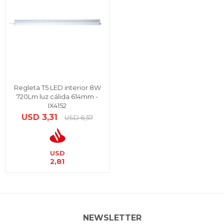
Regleta T5 LED interior 8W
720Lm luz cálida 614mm -
IX4152
USD
3,31
USD
6,57
USD
2,81
NEWSLETTER