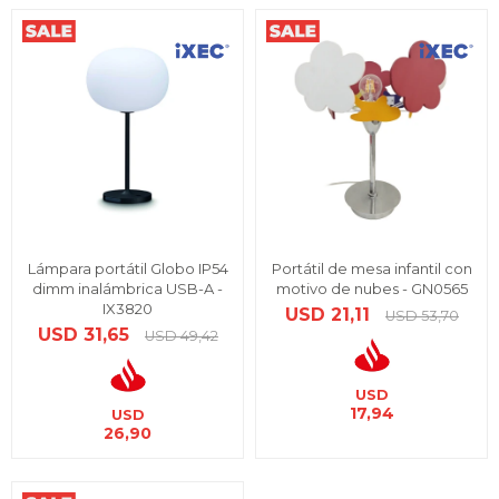
Lámpara portátil Globo IP54
Portátil de mesa infantil con
dimm inalámbrica USB-A -
motivo de nubes - GN0565
IX3820
USD
21,11
USD
53,70
USD
31,65
USD
49,42
USD
17,94
USD
26,90