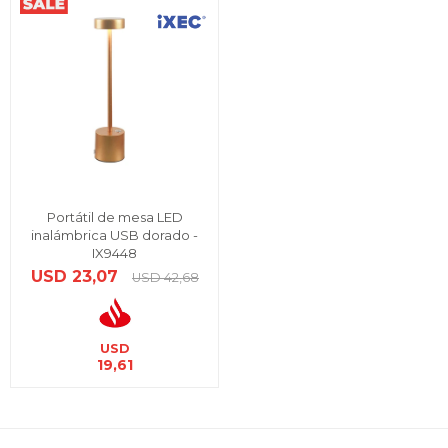
Portátil de mesa LED
inalámbrica USB dorado -
IX9448
USD
23,07
USD
42,68
USD
19,61