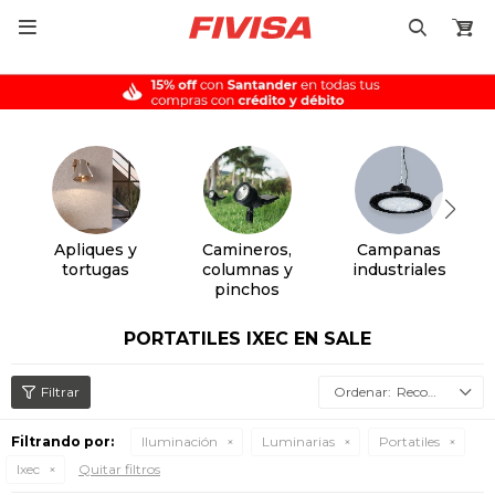

Apliques y
Camineros,
Campanas
tortugas
columnas y
industriales
pinchos
PORTATILES IXEC EN SALE
Recomendados
Filtrando por:
Iluminación
Luminarias
Portatiles
Ixec
Quitar filtros