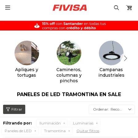

Apliques y
Camineros,
Campanas
tortugas
columnas y
industriales
pinchos
PANELES DE LED TRAMONTINA EN SALE
Recomendados
Filtrando por:
Iluminación
Luminarias
Paneles de LED
Tramontina
Quitar filtros