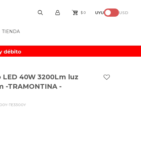
UYU
USD
$
0
TIENDA
o LED 40W 3200Lm luz
m -TRAMONTINA -
00Y-TE3300Y