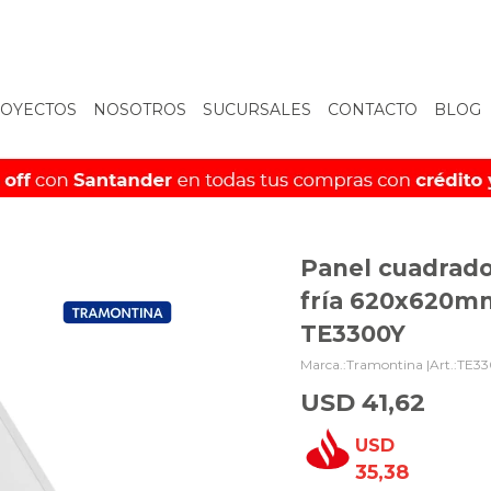
OYECTOS
NOSOTROS
SUCURSALES
CONTACTO
BLOG
Panel cuadrad
fría 620x620m
TE3300Y
Tramontina |
TE33
USD
41,62
USD
35,38