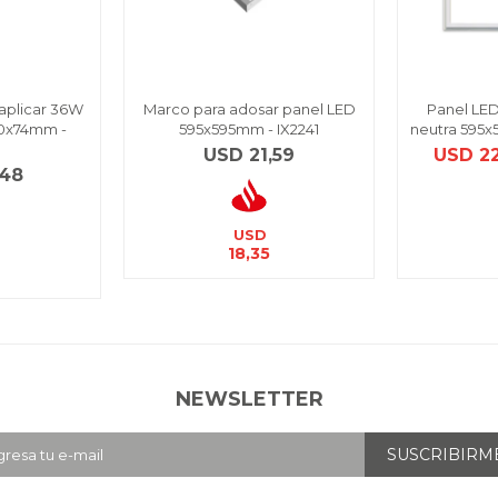
aplicar 36W
Marco para adosar panel LED
Panel LE
00x74mm -
595x595mm - IX2241
neutra 595x
USD
21,59
USD
2
,48
USD
18,35
NEWSLETTER
SUSCRIBIRM