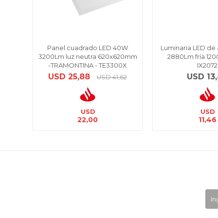
Panel cuadrado LED 40W
Luminaria LED de 
3200Lm luz neutra 620x620mm
2880Lm fría 12
-TRAMONTINA - TE3300X
IX2072
USD
25,88
USD
13
USD
41,62
USD
USD
22,00
11,46