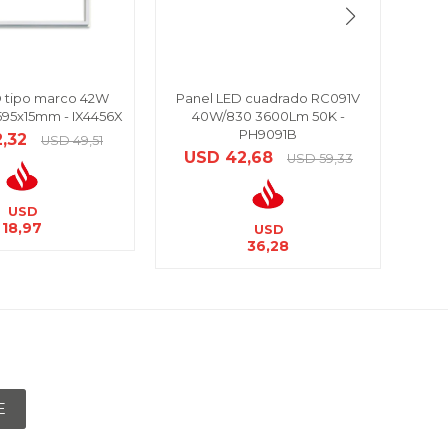
D tipo marco 42W
Panel LED cuadrado RC091V
Pane
595x15mm - IX4456X
40W/830 3600Lm 50K -
36W c
PH9091B
2,32
USD
49,51
USD
42,68
USD
59,33
USD
18,97
USD
36,28
E