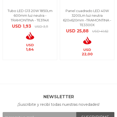
Tubo LED G13 20W 1850Lm
Panel cuadrado LED 40W
600mm luz neutra -
3200Lm luz neutra
TRAMONTINA - TE3114X
620x620mm -TRAMONTINA -
TE3300X
USD
1,93
USD
3,11
USD
25,88
USD
41,62
USD
1,64
USD
22,00
NEWSLETTER
¡Suscribite y recibí todas nuestras novedades!