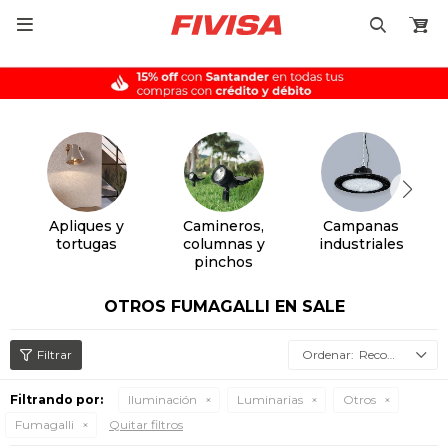

Apliques y
Camineros,
Campanas
tortugas
columnas y
industriales
pinchos
OTROS FUMAGALLI EN SALE
Recomendados
Filtrando por:
Iluminación
Luminarias
Otros
Fumagalli
Quitar filtros