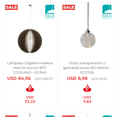
Lámpara colgante madera
Globo transparente c/
marrón oscuro Ø70
guirnalda luces LED interior -
COSSANO - EG3140
EG3708
USD
84,96
USD
8,98
USD
186,77
USD
19,74
USD
USD
72,22
7,63