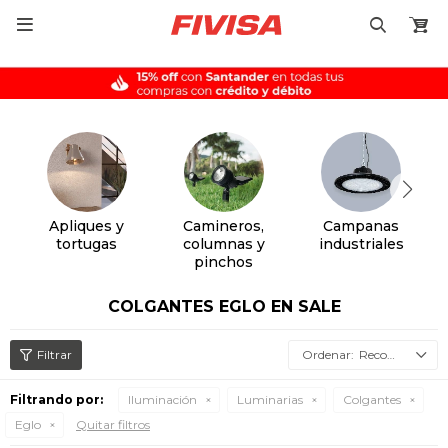

Apliques y
Camineros,
Campanas
tortugas
columnas y
industriales
pinchos
COLGANTES EGLO EN SALE
Recomendados
Filtrando por:
Iluminación
Luminarias
Colgantes
Eglo
Quitar filtros