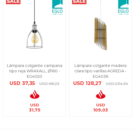
Lámpara colgante campana
Lámpara colgante madera
tipo reja WRAXALL, Ø160 -
clara tipo varillas AGREDA -
EG4020
EG4036
USD
37,35
USD
128,27
USD
68,23
USD
234,34
USD
USD
31,75
109,03