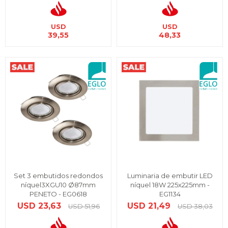
USD
USD
39,55
48,33
Set 3 embutidos redondos
Luminaria de embutir LED
níquel3XGU10 Ø87mm
níquel 18W 225x225mm -
PENETO - EG0618
EG1134
USD
23,63
USD
21,49
USD
51,96
USD
38,03