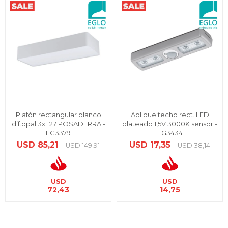
Plafón rectangular blanco
Aplique techo rect. LED
dif.opal 3xE27 POSADERRA -
plateado 1,5V 3000K sensor -
EG3379
EG3434
USD
85,21
USD
17,35
USD
149,91
USD
38,14
USD
USD
72,43
14,75