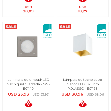
USD
USD
20,09
18,27
Luminaria de embutir LED
Lámpara de techo cubo
piso níquel cuadrada 2,5W -
blanco LED 10x10cm
EG1140
POLASSO - EG1168
USD
25,93
USD
30,96
USD
53,93
USD
68,06