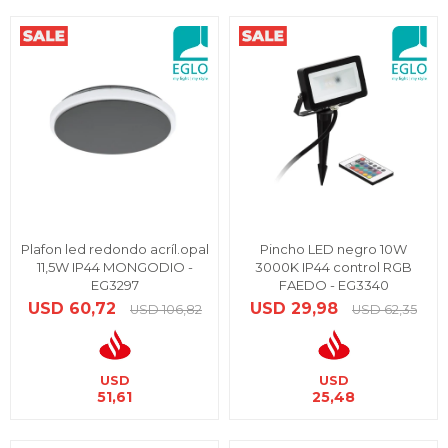
Plafon led redondo acríl.opal
Pincho LED negro 10W
11,5W IP44 MONGODIO -
3000K IP44 control RGB
EG3297
FAEDO - EG3340
USD
60,72
USD
29,98
USD
106,82
USD
62,35
USD
USD
51,61
25,48