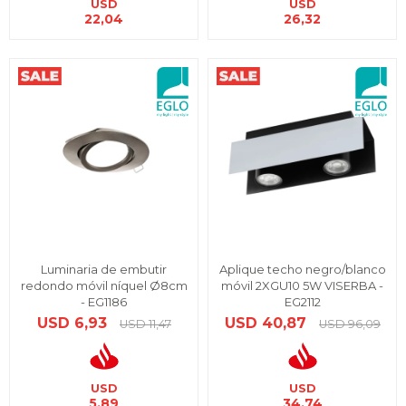
USD
USD
22,04
26,32
Luminaria de embutir
Aplique techo negro/blanco
redondo móvil níquel Ø8cm
móvil 2XGU10 5W VISERBA -
- EG1186
EG2112
USD
6,93
USD
40,87
USD
11,47
USD
96,09
USD
USD
5,89
34,74