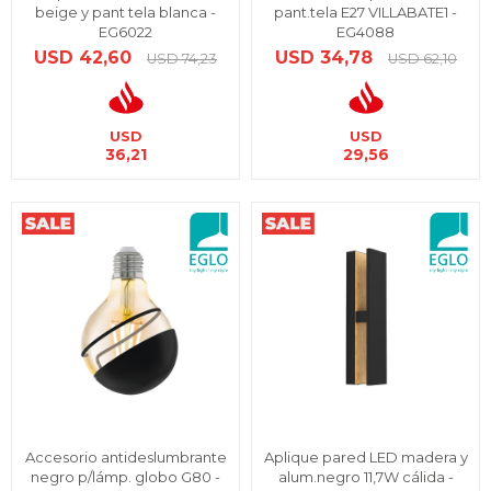
beige y pant tela blanca -
pant.tela E27 VILLABATE1 -
EG6022
EG4088
USD
42,60
USD
34,78
USD
74,23
USD
62,10
USD
USD
36,21
29,56
Accesorio antideslumbrante
Aplique pared LED madera y
negro p/lámp. globo G80 -
alum.negro 11,7W cálida -