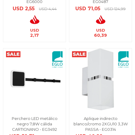
EG6000
EG0487
USD
2,55
USD
71,05
USD
4,44
USD
124,99
USD
USD
2,17
60,39
Perchero LED metálico
Aplique indirecto
negro 7,8W cálida
blanco/cromo 2XGU10 3,3W
CARTIGNANO - EG3492
PASSA - EG0314