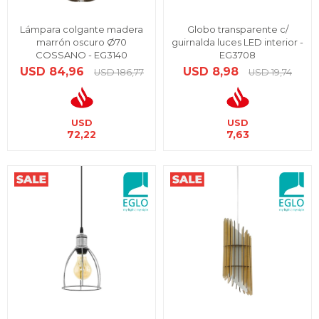
Lámpara colgante madera
Globo transparente c/
marrón oscuro Ø70
guirnalda luces LED interior -
COSSANO - EG3140
EG3708
USD
84,96
USD
8,98
USD
186,77
USD
19,74
USD
USD
72,22
7,63