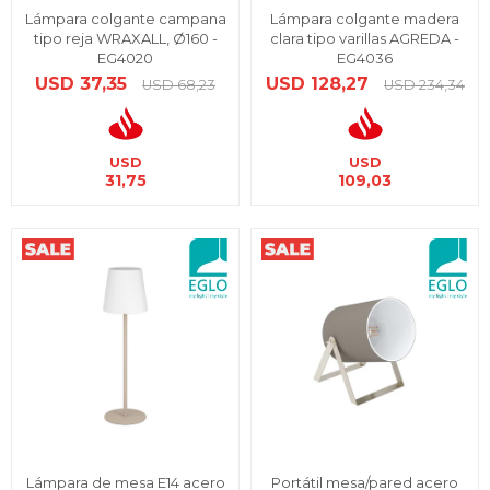
Lámpara colgante campana
Lámpara colgante madera
tipo reja WRAXALL, Ø160 -
clara tipo varillas AGREDA -
EG4020
EG4036
USD
37,35
USD
128,27
USD
68,23
USD
234,34
USD
USD
31,75
109,03
Lámpara de mesa E14 acero
Portátil mesa/pared acero