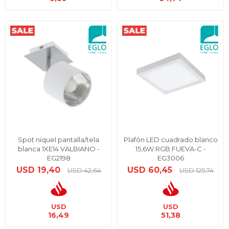
Spot niquel pantalla/tela
Plafón LED cuadrado blanco
blanca 1XE14 VALBIANO -
15,6W RGB FUEVA-C -
EG2198
EG3006
USD
19,40
USD
60,45
USD
42,64
USD
125,74
USD
USD
16,49
51,38