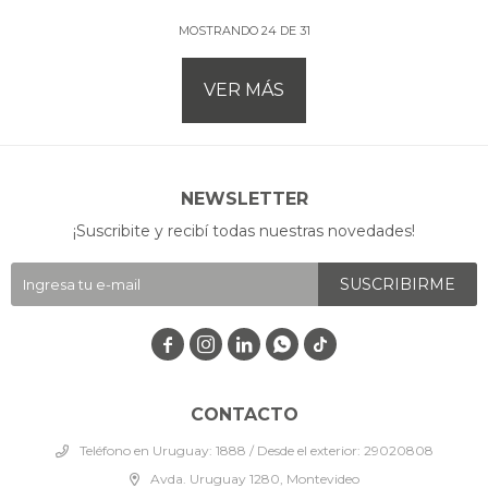
MOSTRANDO
24
DE
31
VER MÁS
NEWSLETTER
¡Suscribite y recibí todas nuestras novedades!
SUSCRIBIRME




CONTACTO
Teléfono en Uruguay: 1888 / Desde el exterior: 29020808
Avda. Uruguay 1280, Montevideo