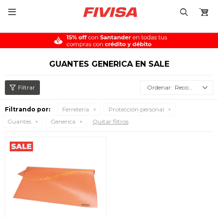

GUANTES GENERICA EN SALE
Recomendados
Filtrando por:
Ferretería
Protección personal
Guantes
Generica
Quitar filtros