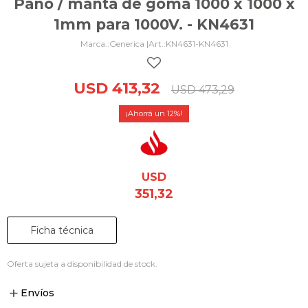
Paño / manta de goma 1000 x 1000 x
1mm para 1000V. - KN4631
Generica |
KN4631-KN4631
USD
413,32
USD
473,29
12
USD
351,32
Ficha técnica
Oferta sujeta a disponibilidad de stock.
Envíos