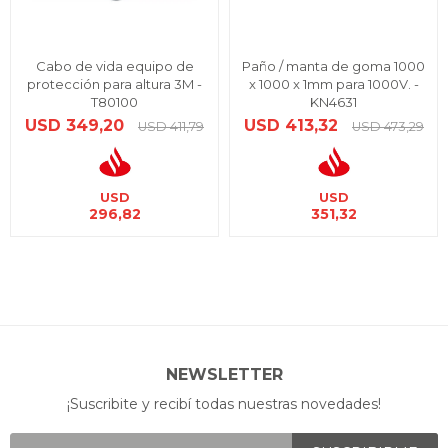
Cabo de vida equipo de
Paño / manta de goma 1000
protección para altura 3M -
x 1000 x 1mm para 1000V. -
T80100
KN4631
USD
349,20
USD
413,32
USD
411,79
USD
473,29
USD
USD
296,82
351,32
NEWSLETTER
¡Suscribite y recibí todas nuestras novedades!