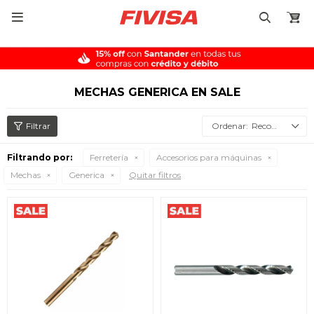

MECHAS GENERICA EN SALE
Recomendados
Filtrando por:
Ferretería
Accesorios para máquinas
Mechas
Generica
Quitar filtros