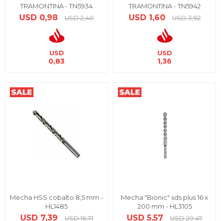
TRAMONTINA - TN5934
TRAMONTINA - TN5942
USD
0,98
USD
1,60
USD
2,40
USD
3,92
USD
USD
0,83
1,36
Mecha HSS cobalto 8,5 mm -
Mecha "Bionic" sds plus 16 x
HL1485
200 mm - HL3105
USD
7,39
USD
5,57
USD
16,71
USD
20,47