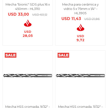
Mecha "bionic" SDS plus 16 x
Mecha para cerámica y
450mm - HL3110
vidrio 5 x 75mm x 1/4" -
HL3905
USD
33,00
USD
63,12
USD
11,43
USD
21,86
USD
28,05
USD
9,72
Mecha HSS cromada, 9/32" -
Mecha HSS cromada, 11/32" -