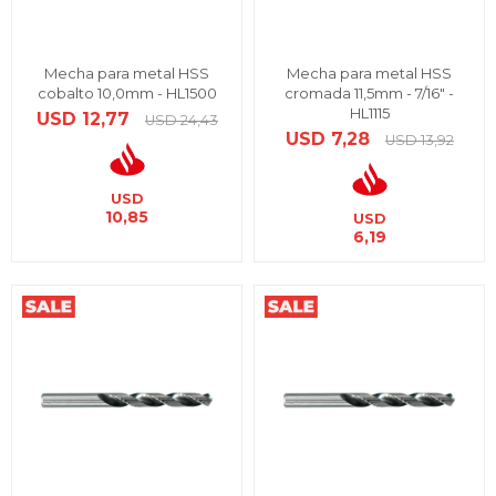
Mecha para metal HSS
Mecha para metal HSS
cobalto 10,0mm - HL1500
cromada 11,5mm - 7/16" -
HL1115
USD
12,77
USD
24,43
USD
7,28
USD
13,92
USD
10,85
USD
6,19