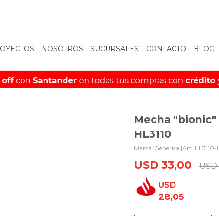
OYECTOS
NOSOTROS
SUCURSALES
CONTACTO
BLOG
Mecha "bionic"
HL3110
Generica |
HL3110-
USD
33,00
USD
USD
28,05