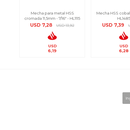
Mecha para metal HSS
Mecha HSS cobalt
cromada 11,5mm - 7/16" - HL1115
HL148
USD
7,28
USD
7,39
USD
13,92
USD
USD
6,19
6,28