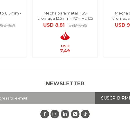
o 8,5 mm -
Mecha para metal HSS
Mecha p
5
cromada 12,5mm - 1/2" - HL1125
cromada 
USD
8,81
USD
9
USD
16,71
USD
16,85
USD
7,49
NEWSLETTER
SUSCRIBIRM



