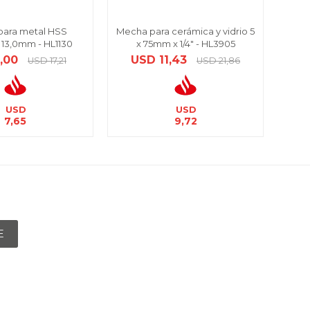
ara metal HSS
Mecha para cerámica y vidrio 5
Mech
13,0mm - HL1130
x 75mm x 1/4" - HL3905
,00
USD
11,43
U
USD
17,21
USD
21,86
USD
USD
7,65
9,72
E