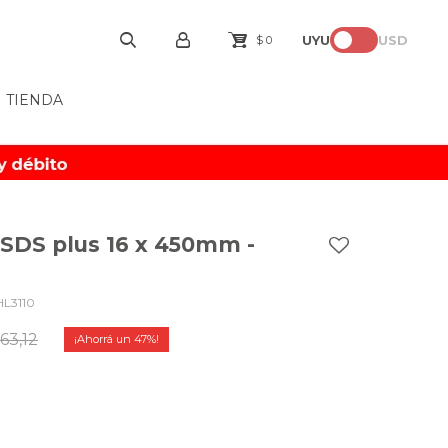
UYU
USD
$
0
TIENDA
 SDS plus 16 x 450mm -
HL3110
63,12
47