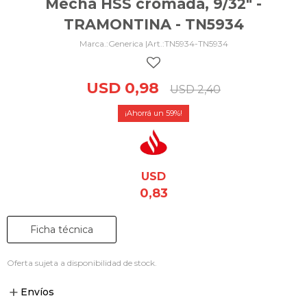
Mecha HSS cromada, 9/32" -
TRAMONTINA - TN5934
Generica |
TN5934-TN5934
USD
0,98
USD
2,40
59
USD
0,83
Ficha técnica
Oferta sujeta a disponibilidad de stock.
Envíos