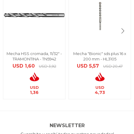
Mecha HSS cromada, 11/32" -
Mecha "Bionic" sds plus 16 x
TRAMONTINA - TN5942
200 mm - HL3105
USD
1,60
USD
5,57
USD
3,92
USD
20,47
USD
USD
1,36
4,73
NEWSLETTER